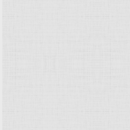
Барокко
Романтизм
Романский стиль
Импрессионизм
Модерн
Символизм
Готика
Модернизм
Кубизм
Абстрактное искусство
Маньеризм
Брутализм
Термины понятия
Рисунок
Графика
Живопись
Пейзаж
Скульптура
Декоративно-прикладное искусство
Гравюра
Выставки художественные
Портрет