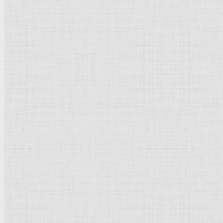
100 x 130 см
Фреска
Маньеризм
Италия
Сиена. Палаццо Казини Казуччини
Рейтинг
: 5 / 1 голос
Пожалуйста, оцените
Добавить комментарий
Культурное наследие