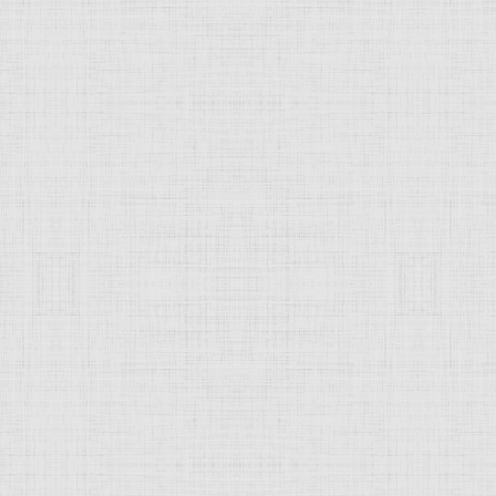
25 * —