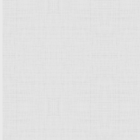
Флорентийская школа
Третьяковская галерея
Владимиро-Суздальская школа
Русский музей
Кремль Московский
Лувр
Эрмитаж
Дрезденская картинная галерея
Красная площадь
Уффици
Венецианская школа
Прадо
Болонская Школа
Венециановская школа
Василия Блаженного храм
Направления стили
Реализм
Возрождение
Классицизм