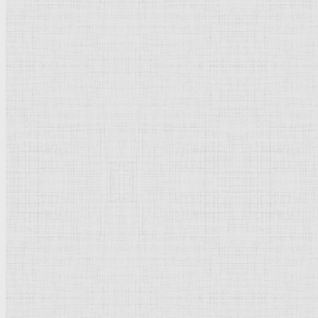
Фрески палаццо Бинди Сегарди, Жертва Селевкия из Локриды. 1524-15