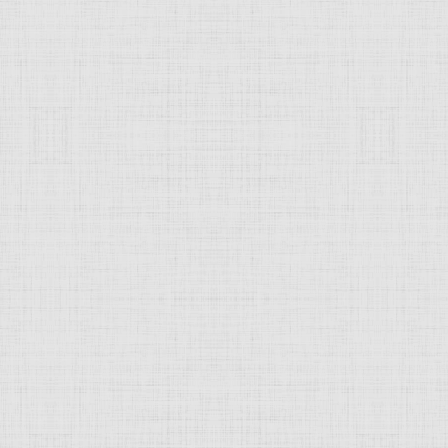
 это изображение
JComments