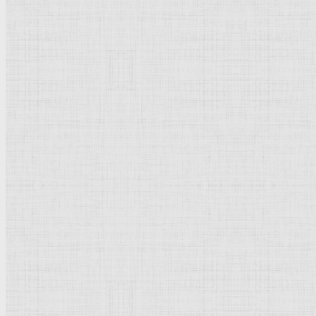
Натюрморт
Бытовой жанр
Музеи художественные
Исторический жанр
Миниатюра
Картина
Страны города
Рим Древний
Киевская Русь
Москва
Египет Древний
Греция Древняя
Италия
Ленинград
Византия
Нидерланды
Флоренция
Германия
Суздаль
Владимир
Великобритания