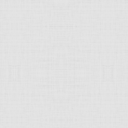
орки
алтаря
, пределла: мистическое обручение св. Екатерины с Христом