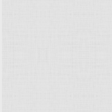
Барокко
Романтизм
Романский стиль
Импрессионизм
Модерн
Символизм
Готика
Модернизм
Кубизм
Абстрактное искусство
Маньеризм
Брутализм
Термины понятия
Рисунок
Графика
Живопись
Пейзаж
Скульптура
Декоративно-прикладное искусство
Гравюра
Выставки художественные
Портрет