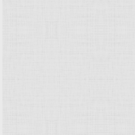
Натюрморт
Бытовой жанр
Музеи художественные
Исторический жанр
Миниатюра
Картина
Страны города
Рим Древний
Киевская Русь
Москва
Египет Древний
Греция Древняя
Италия
Ленинград
Византия
Нидерланды
Флоренция
Германия
Суздаль
Владимир
Великобритания