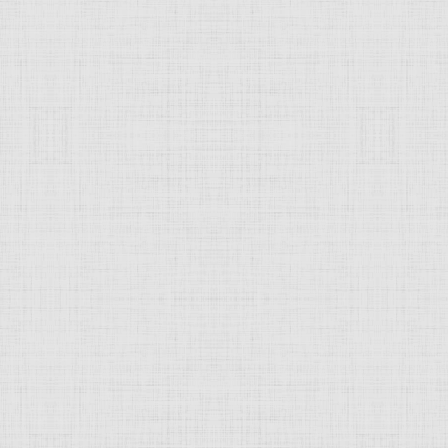
 это изображение
JComments