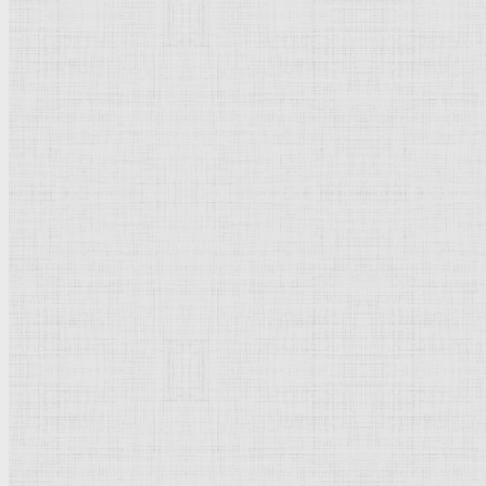
Флорентийская школа
Третьяковская галерея
Владимиро-Суздальская школа
Русский музей
Кремль Московский
Лувр
Эрмитаж
Дрезденская картинная галерея
Красная площадь
Уффици
Венецианская школа
Прадо
Болонская Школа
Венециановская школа
Василия Блаженного храм
Направления стили
Реализм
Возрождение
Классицизм