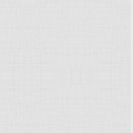
. 1515 * —