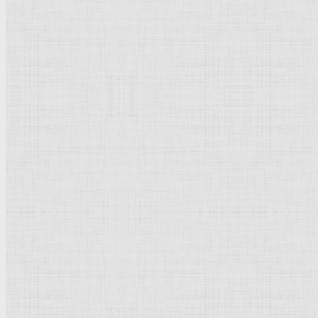
26 x 48 см
Дерево
Маньеризм
Италия
Сиена. Национальная
пинакотека
Рейтинг
: 5 / 1 голос
Пожалуйста, оцените
Добавить комментарий
Культурное наследие