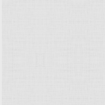
Св. Екатерина со стигматами, со св. Бенедиктом и св. Иеронимом, ств