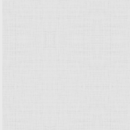
352 х 235 мм.
Офорт
.
Карлсруэ.
Кунстхалле,
Гравюрный
кабинет.
Италия
.
Рейтинг
: 5 / 1 голос
Пожалуйста, оцените
Добавить комментарий
Культурное наследие