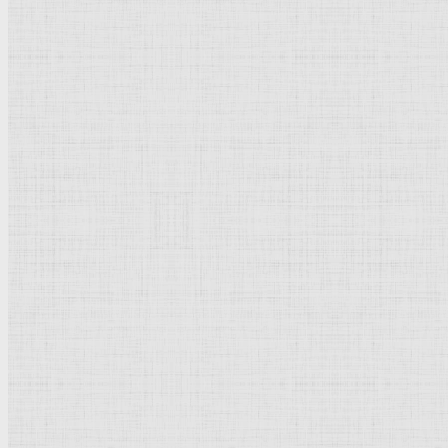
Барокко
Романтизм
Романский стиль
Импрессионизм
Модерн
Символизм
Готика
Модернизм
Кубизм
Абстрактное искусство
Маньеризм
Брутализм
Термины понятия
Рисунок
Графика
Живопись
Пейзаж
Скульптура
Декоративно-прикладное искусство
Гравюра
Выставки художественные
Портрет