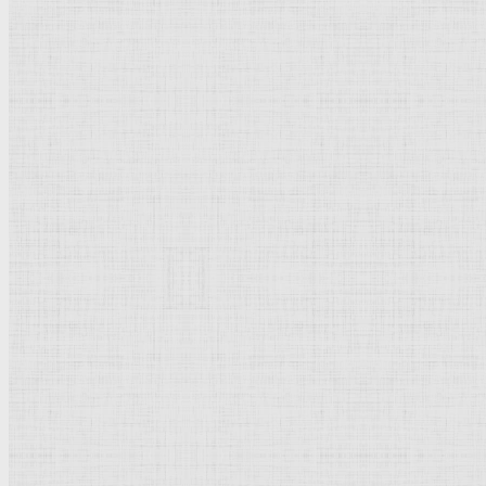
Сон Энея. до 1663 —