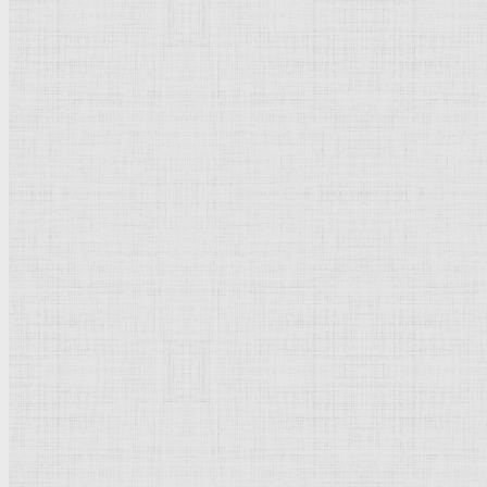
Флорентийская школа
Третьяковская галерея
Владимиро-Суздальская школа
Русский музей
Кремль Московский
Лувр
Эрмитаж
Дрезденская картинная галерея
Красная площадь
Уффици
Венецианская школа
Прадо
Болонская Школа
Венециановская школа
Василия Блаженного храм
Направления стили
Реализм
Возрождение
Классицизм