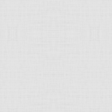
 это изображение
JComments