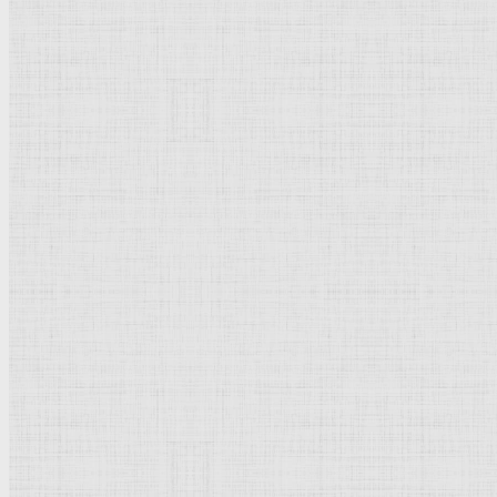
Натюрморт
Бытовой жанр
Музеи художественные
Исторический жанр
Миниатюра
Картина
Страны города
Рим Древний
Киевская Русь
Москва
Египет Древний
Греция Древняя
Италия
Ленинград
Византия
Нидерланды
Флоренция
Германия
Суздаль
Владимир
Великобритания