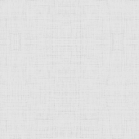
 это изображение
JComments