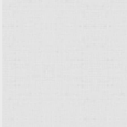
Железнодорожный мост в Шату (Розовые каштаны) 1881 —