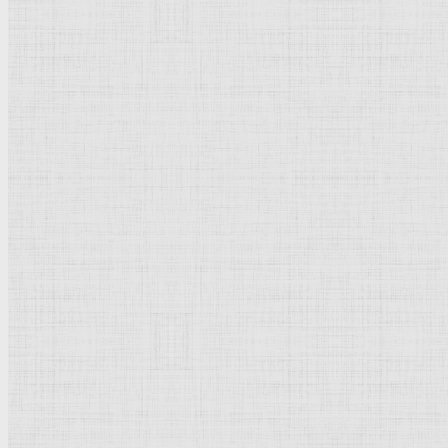
Флорентийская школа
Третьяковская галерея
Владимиро-Суздальская школа
Русский музей
Кремль Московский
Лувр
Эрмитаж
Дрезденская картинная галерея
Красная площадь
Уффици
Венецианская школа
Прадо
Болонская Школа
Венециановская школа
Василия Блаженного храм
Направления стили
Реализм
Возрождение
Классицизм