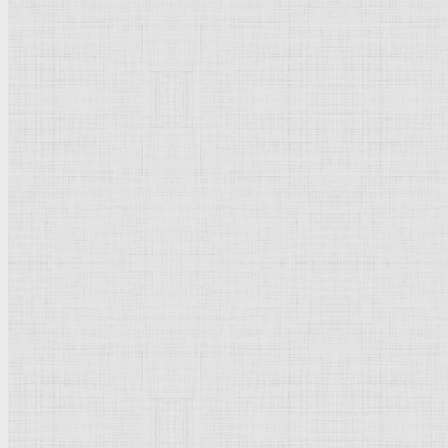
Натюрморт
Бытовой жанр
Музеи художественные
Исторический жанр
Миниатюра
Картина
Страны города
Рим Древний
Киевская Русь
Москва
Египет Древний
Греция Древняя
Италия
Ленинград
Византия
Нидерланды
Флоренция
Германия
Суздаль
Владимир
Великобритания