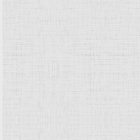
Барокко
Романтизм
Романский стиль
Импрессионизм
Модерн
Символизм
Готика
Модернизм
Кубизм
Абстрактное искусство
Маньеризм
Брутализм
Термины понятия
Рисунок
Графика
Живопись
Пейзаж
Скульптура
Декоративно-прикладное искусство
Гравюра
Выставки художественные
Портрет