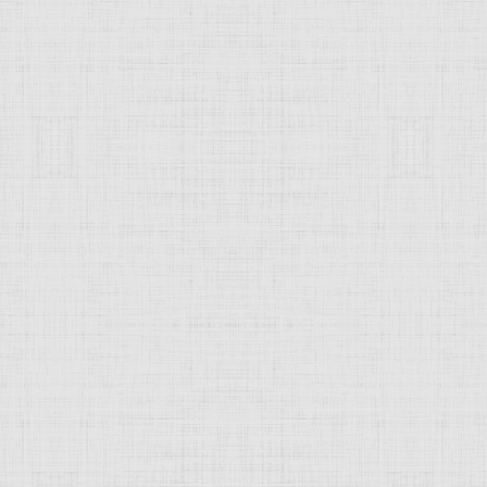
ном бумаге.
 это изображение
JComments