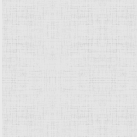
Натюрморт
Бытовой жанр
Музеи художественные
Исторический жанр
Миниатюра
Картина
Страны города
Рим Древний
Киевская Русь
Москва
Египет Древний
Греция Древняя
Италия
Ленинград
Византия
Нидерланды
Флоренция
Германия
Суздаль
Владимир
Великобритания