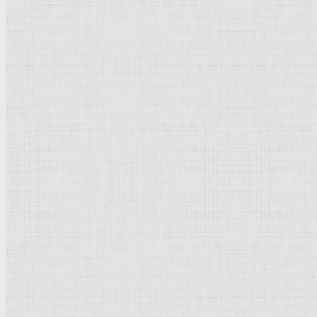
Мадонна, обнимающая младенца. 1512-1513 —