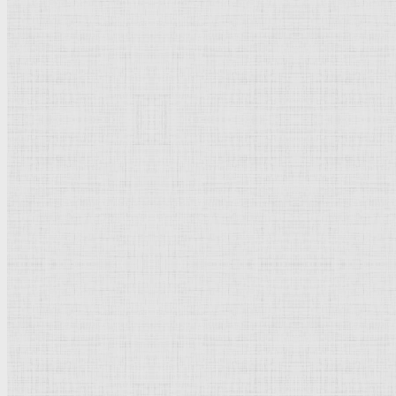
161 х 128 мм.
Серебряный штифт, подсветка белым, на
грунтованной
коричневым то
Оксфорд.
Музей
Эшмолеан, Отдел
гравюры
и
рисунка
.
Рейтинг
: 5 / 1 голос
Пожалуйста, оцените
Добавить комментарий
Культурное наследие