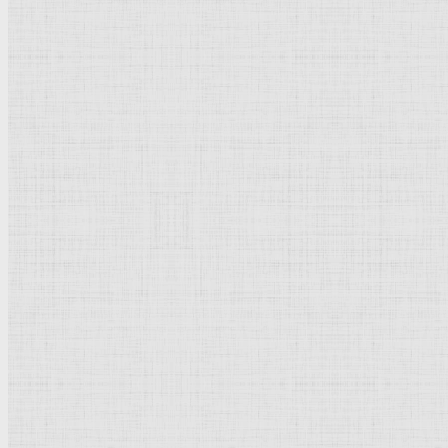
Барокко
Романтизм
Романский стиль
Импрессионизм
Модерн
Символизм
Готика
Модернизм
Кубизм
Абстрактное искусство
Маньеризм
Брутализм
Термины понятия
Рисунок
Графика
Живопись
Пейзаж
Скульптура
Декоративно-прикладное искусство
Гравюра
Выставки художественные
Портрет