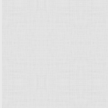
Флорентийская школа
Третьяковская галерея
Владимиро-Суздальская школа
Русский музей
Кремль Московский
Лувр
Эрмитаж
Дрезденская картинная галерея
Красная площадь
Уффици
Венецианская школа
Прадо
Болонская Школа
Венециановская школа
Василия Блаженного храм
Направления стили
Реализм
Возрождение
Классицизм