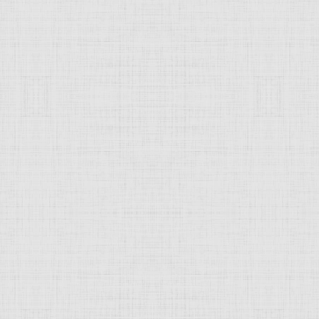
 это изображение
JComments