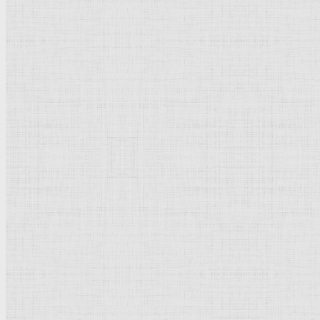
Барокко
Романтизм
Романский стиль
Импрессионизм
Модерн
Символизм
Готика
Модернизм
Кубизм
Абстрактное искусство
Маньеризм
Брутализм
Термины понятия
Рисунок
Графика
Живопись
Пейзаж
Скульптура
Декоративно-прикладное искусство
Гравюра
Выставки художественные
Портрет