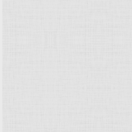
185 x 103 см
Холст, масло
Барокко
Испания
Сан-Диего (штат Калифорния).
Галерея
изящных
искусств
Рейтинг
: 5 / 1 голос
Пожалуйста, оцените
Добавить комментарий
Культурное наследие