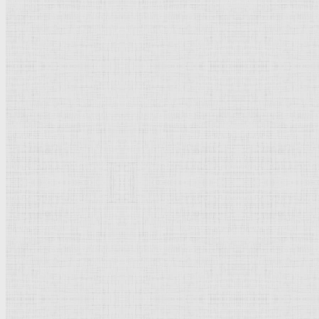
Св. Иероним. 1640 * —