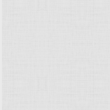
Флорентийская школа
Третьяковская галерея
Владимиро-Суздальская школа
Русский музей
Кремль Московский
Лувр
Эрмитаж
Дрезденская картинная галерея
Красная площадь
Уффици
Венецианская школа
Прадо
Болонская Школа
Венециановская школа
Василия Блаженного храм
Направления стили
Реализм
Возрождение
Классицизм