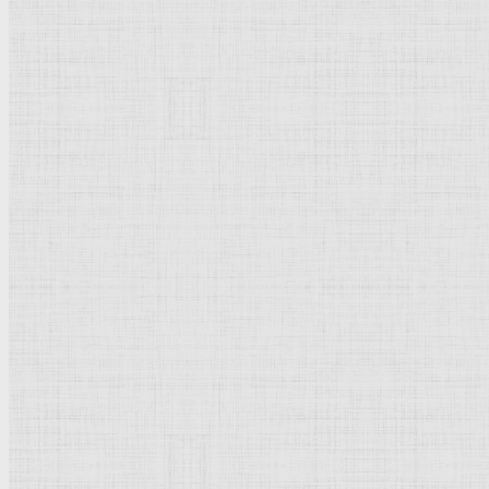
Натюрморт
Бытовой жанр
Музеи художественные
Исторический жанр
Миниатюра
Картина
Страны города
Рим Древний
Киевская Русь
Москва
Египет Древний
Греция Древняя
Италия
Ленинград
Византия
Нидерланды
Флоренция
Германия
Суздаль
Владимир
Великобритания