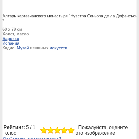
Алтарь картезианского монастыря "Нуэстра Сеньора де ла Дефенсьон" 
* —
60 x 79 см
Холст, масло
Барокко
Испания
Кадис.
Музей
изящных
искусств
Рейтинг
: 5 / 1
Пожалуйста, оцените
голос
это изображение