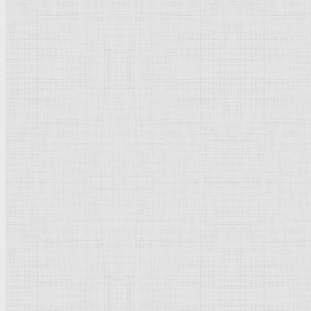
Натюрморт
Бытовой жанр
Музеи художественные
Исторический жанр
Миниатюра
Картина
Страны города
Рим Древний
Киевская Русь
Москва
Египет Древний
Греция Древняя
Италия
Ленинград
Византия
Нидерланды
Флоренция
Германия
Суздаль
Владимир
Великобритания