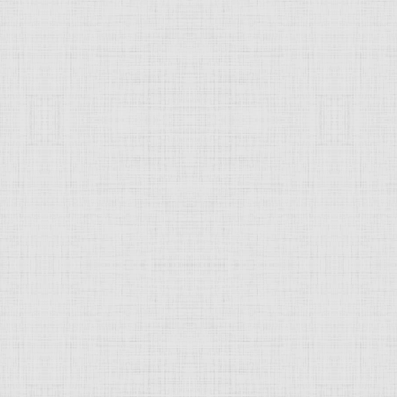
 это изображение
JComments