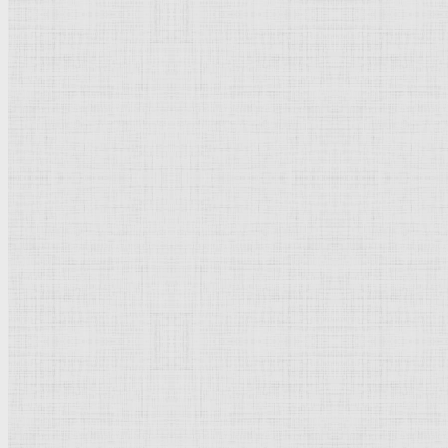
Флорентийская школа
Третьяковская галерея
Владимиро-Суздальская школа
Русский музей
Кремль Московский
Лувр
Эрмитаж
Дрезденская картинная галерея
Красная площадь
Уффици
Венецианская школа
Прадо
Болонская Школа
Венециановская школа
Василия Блаженного храм
Направления стили
Реализм
Возрождение
Классицизм