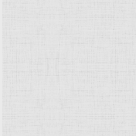
Барокко
Романтизм
Романский стиль
Импрессионизм
Модерн
Символизм
Готика
Модернизм
Кубизм
Абстрактное искусство
Маньеризм
Брутализм
Термины понятия
Рисунок
Графика
Живопись
Пейзаж
Скульптура
Декоративно-прикладное искусство
Гравюра
Выставки художественные
Портрет