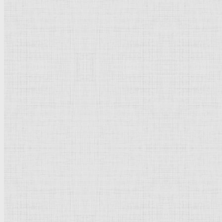
31 x 27,5 см
Дерево
Барокко
Нидерланды
(
Голландия
)
Гаага
. Маурицхейс
Рейтинг
: 0 / 0 голос
Пожалуйста, оцените
Добавить комментарий
Культурное наследие