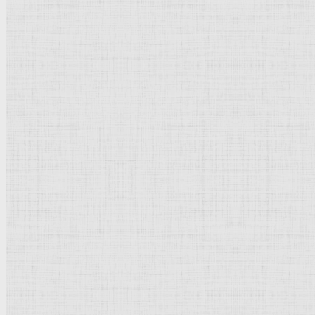
Дама, играющая на лютне. Третья четверть 17 века —