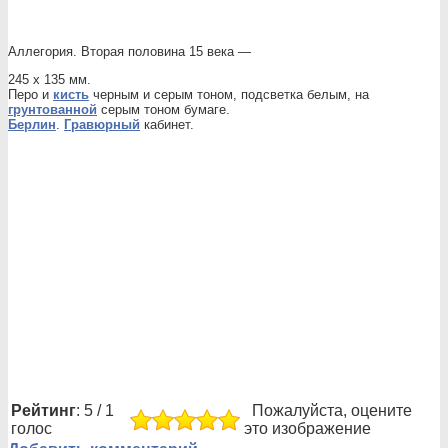
Аллегория. Вторая половина 15 века —
245 х 135 мм.
Перо и
кисть
черным и серым тоном, подсветка белым, на
грунтованной
серым тоном бумаге.
Берлин
.
Гравюрный
кабинет.
Рейтинг
: 5 / 1
Пожалуйста, оцените
голос
это изображение