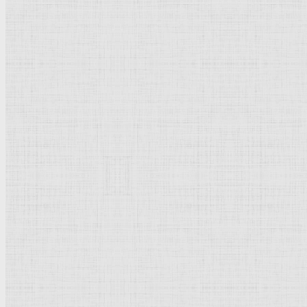
Портрет Фабрицио Сальварезио. 1558 —