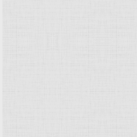
112 x 88 см.
Холст, масло.
Возрождение
.
Италия
.
Вена
. Художественно-исторический
музей
.
Рейтинг
: 5 / 1 голос
Пожалуйста, оцените
Добавить комментарий
Культурное наследие