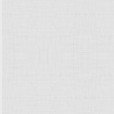
Барокко
Романтизм
Романский стиль
Импрессионизм
Модерн
Символизм
Готика
Модернизм
Кубизм
Абстрактное искусство
Маньеризм
Брутализм
Термины понятия
Рисунок
Графика
Живопись
Пейзаж
Скульптура
Декоративно-прикладное искусство
Гравюра
Выставки художественные
Портрет