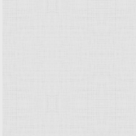
Флорентийская школа
Третьяковская галерея
Владимиро-Суздальская школа
Русский музей
Кремль Московский
Лувр
Эрмитаж
Дрезденская картинная галерея
Красная площадь
Уффици
Венецианская школа
Прадо
Болонская Школа
Венециановская школа
Василия Блаженного храм
Направления стили
Реализм
Возрождение
Классицизм