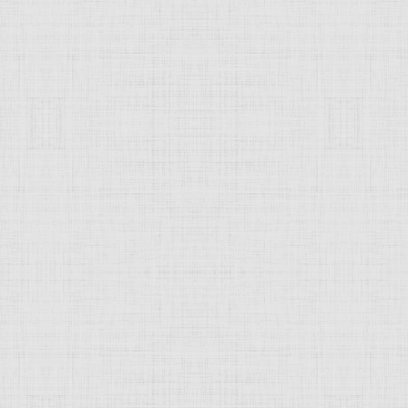
 это изображение
JComments