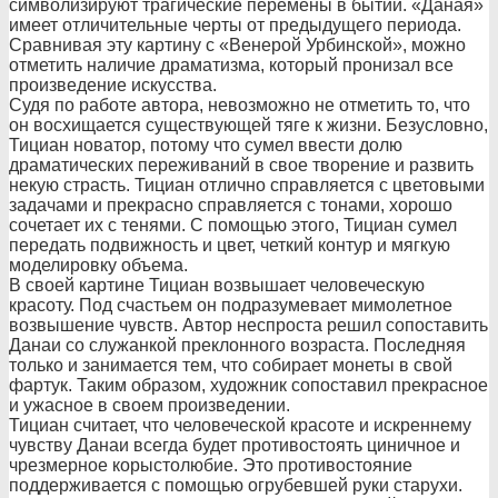
символизируют трагические перемены в бытии. «Даная»
имеет отличительные черты от предыдущего периода.
Сравнивая эту картину с «Венерой Урбинской», можно
отметить наличие драматизма, который пронизал все
произведение искусства.
Судя по работе автора, невозможно не отметить то, что
он восхищается существующей тяге к жизни. Безусловно,
Тициан новатор, потому что сумел ввести долю
драматических переживаний в свое творение и развить
некую страсть. Тициан отлично справляется с цветовыми
задачами и прекрасно справляется с тонами, хорошо
сочетает их с тенями. С помощью этого, Тициан сумел
передать подвижность и цвет, четкий контур и мягкую
моделировку объема.
В своей картине Тициан возвышает человеческую
красоту. Под счастьем он подразумевает мимолетное
возвышение чувств. Автор неспроста решил сопоставить
Данаи со служанкой преклонного возраста. Последняя
только и занимается тем, что собирает монеты в свой
фартук. Таким образом, художник сопоставил прекрасное
и ужасное в своем произведении.
Тициан считает, что человеческой красоте и искреннему
чувству Данаи всегда будет противостоять циничное и
чрезмерное корыстолюбие. Это противостояние
поддерживается с помощью огрубевшей руки старухи.