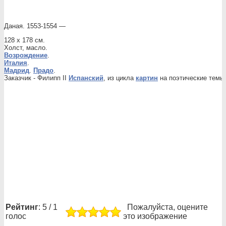
Даная. 1553-1554 —
128 x 178 см.
Холст, масло.
Возрождение
.
Италия
.
Мадрид
.
Прадо
.
Заказчик - Филипп II
Испанский
, из цикла
картин
на поэтические темы 
Рейтинг
: 5 / 1
Пожалуйста, оцените
голос
это изображение