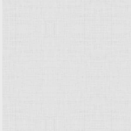
Натюрморт
Бытовой жанр
Музеи художественные
Исторический жанр
Миниатюра
Картина
Страны города
Рим Древний
Киевская Русь
Москва
Египет Древний
Греция Древняя
Италия
Ленинград
Византия
Нидерланды
Флоренция
Германия
Суздаль
Владимир
Великобритания