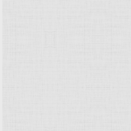
133 x 103,2 см.
Холст, масло.
Возрождение
.
Италия
.
Вашингтон
. Национальная
картинная галерея
.
Рейтинг
: 5 / 1 голос
Пожалуйста, оцените
Добавить комментарий
Культурное наследие