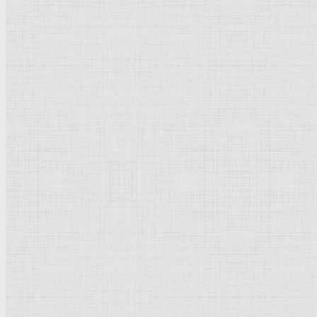
Портрет дожа Андреа Гритти. 1540 —