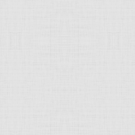
 это изображение
JComments