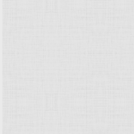
Флорентийская школа
Третьяковская галерея
Владимиро-Суздальская школа
Русский музей
Кремль Московский
Лувр
Эрмитаж
Дрезденская картинная галерея
Красная площадь
Уффици
Венецианская школа
Прадо
Болонская Школа
Венециановская школа
Василия Блаженного храм
Направления стили
Реализм
Возрождение
Классицизм