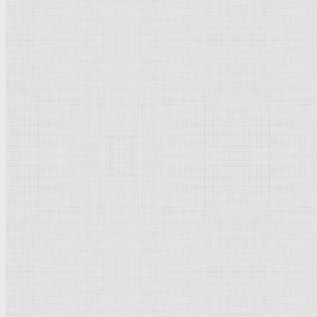
Барокко
Романтизм
Романский стиль
Импрессионизм
Модерн
Символизм
Готика
Модернизм
Кубизм
Абстрактное искусство
Маньеризм
Брутализм
Термины понятия
Рисунок
Графика
Живопись
Пейзаж
Скульптура
Декоративно-прикладное искусство
Гравюра
Выставки художественные
Портрет