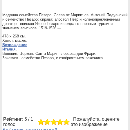
Мадонна семейства Пезаро. Слева от Марии: св. Антоний Падуанский
и семейство Пезаро; справа: апостол Петр и коленопреклоненный
донатор - епископ Якопо Пезаро и солдат с пленным турком и
знаменем епископа. 1519-1526 —
478 x 268 см.
Холст, масло.
Возрождение
.
Италия
.
Венеция. Церковь Санта Мария Глорьоза деи Фрари.
Заказчик - семейство Пезаро, с изображением заказчика.
Рейтинг
: 5 / 1
Пожалуйста, оцените
голос
это изображение