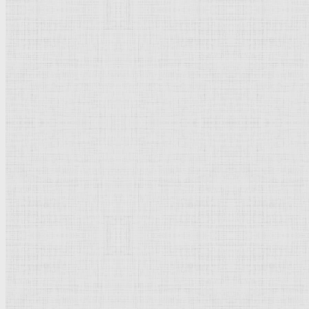
Флорентийская школа
Третьяковская галерея
Владимиро-Суздальская школа
Русский музей
Кремль Московский
Лувр
Эрмитаж
Дрезденская картинная галерея
Красная площадь
Уффици
Венецианская школа
Прадо
Болонская Школа
Венециановская школа
Василия Блаженного храм
Направления стили
Реализм
Возрождение
Классицизм