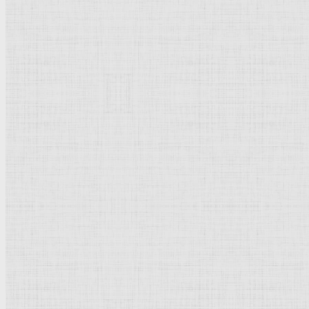
Дерево, масло.
Возрождение
.
Италия
.
Дрезден
.
Картинная галерея
.
Рейтинг
: 5 / 1 голос
Пожалуйста, оцените
Добавить комментарий
Культурное наследие