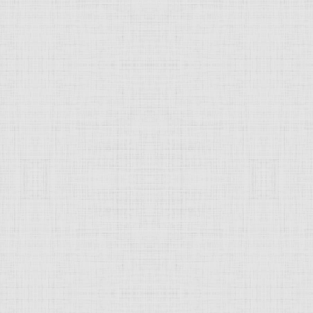
azione", "Священная беседа"). Фрагмент. Мария Магдалина. 1515-1518 