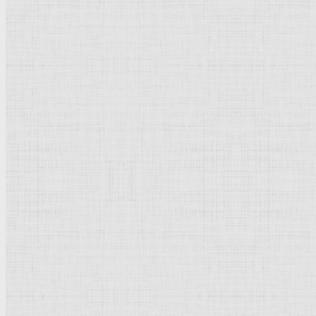
Мария с младенцем и четырьмя святыми (сюжетный тип "Sacra Convers