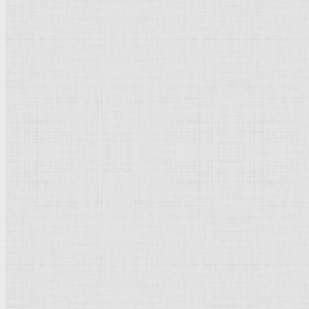
Барокко
Романтизм
Романский стиль
Импрессионизм
Модерн
Символизм
Готика
Модернизм
Кубизм
Абстрактное искусство
Маньеризм
Брутализм
Термины понятия
Рисунок
Графика
Живопись
Пейзаж
Скульптура
Декоративно-прикладное искусство
Гравюра
Выставки художественные
Портрет