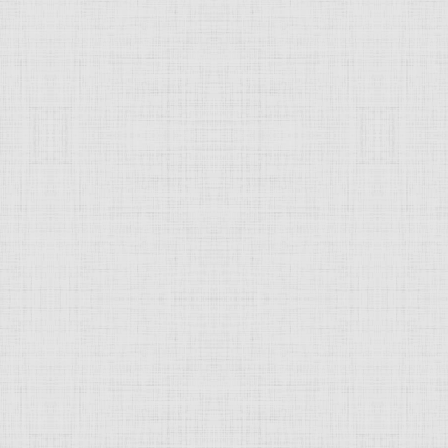
 это изображение
JComments