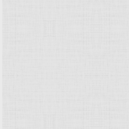
Натюрморт
Бытовой жанр
Музеи художественные
Исторический жанр
Миниатюра
Картина
Страны города
Рим Древний
Киевская Русь
Москва
Египет Древний
Греция Древняя
Италия
Ленинград
Византия
Нидерланды
Флоренция
Германия
Суздаль
Владимир
Великобритания