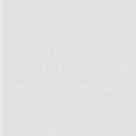
Барокко
Романтизм
Романский стиль
Импрессионизм
Модерн
Символизм
Готика
Модернизм
Кубизм
Абстрактное искусство
Маньеризм
Брутализм
Термины понятия
Рисунок
Графика
Живопись
Пейзаж
Скульптура
Декоративно-прикладное искусство
Гравюра
Выставки художественные
Портрет