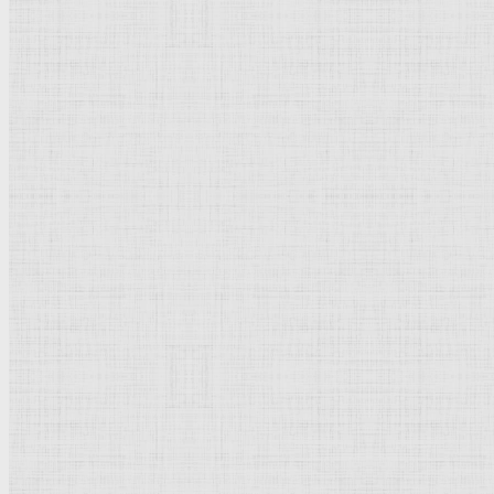
Флорентийская школа
Третьяковская галерея
Владимиро-Суздальская школа
Русский музей
Кремль Московский
Лувр
Эрмитаж
Дрезденская картинная галерея
Красная площадь
Уффици
Венецианская школа
Прадо
Болонская Школа
Венециановская школа
Василия Блаженного храм
Направления стили
Реализм
Возрождение
Классицизм