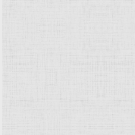
Обетная
картина
Якопо Пезаро. Папа Александр VI представляет Якоп