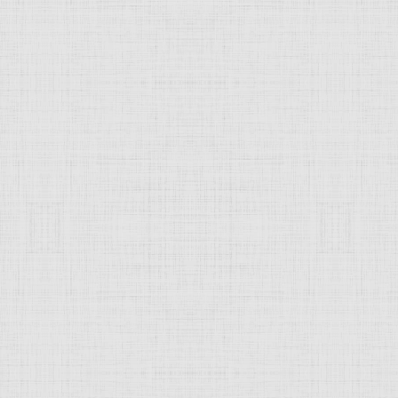
о апостолу Петру. 1509 —