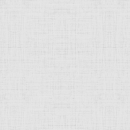
 это изображение
JComments