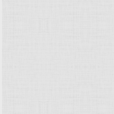
Натюрморт
Бытовой жанр
Музеи художественные
Исторический жанр
Миниатюра
Картина
Страны города
Рим Древний
Киевская Русь
Москва
Египет Древний
Греция Древняя
Италия
Ленинград
Византия
Нидерланды
Флоренция
Германия
Суздаль
Владимир
Великобритания