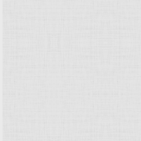
145 x 183 см.
Холст, масло.
Возрождение
.
Италия
.
Антверпен
. Королевский
музей
изящных
искусств
.
Заказчик - епископ Якопо Пезаро.
Рейтинг
: 5 / 1 голос
Пожалуйста, оцените
Добавить комментарий
Культурное наследие