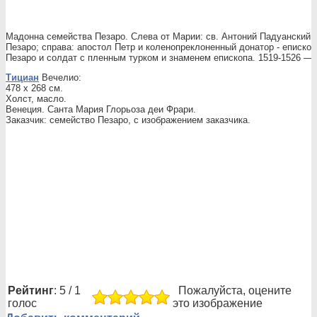
Мадонна семейства Пезаро. Слева от Марии: св. Антоний Падуанский 
Пезаро; справа: апостол Петр и коленопреклоненный донатор - епископ
Пезаро и солдат с пленным турком и знаменем епископа. 1519-1526 —
Тициан
Вечелио:
478 x 268 см.
Холст, масло.
Венеция. Санта Мария Глорьоза деи Фрари.
Заказчик: семейство Пезаро, с изображением заказчика.
Рейтинг
: 5 / 1
Пожалуйста, оцените
голос
это изображение