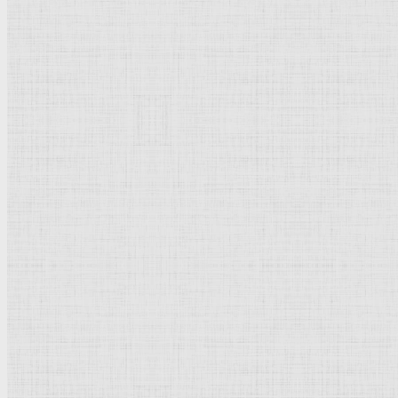
143 x 362 см.
Холст, масло.
Возрождение
,
маньеризм
.
Италия
.
Париж.
Лувр
.
Венецианская школа
.
Рейтинг
: 5 / 1 голос
Пожалуйста, оцените
Добавить комментарий
Культурное наследие