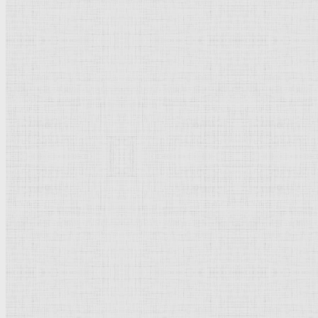
Барокко
Романтизм
Романский стиль
Импрессионизм
Модерн
Символизм
Готика
Модернизм
Кубизм
Абстрактное искусство
Маньеризм
Брутализм
Термины понятия
Рисунок
Графика
Живопись
Пейзаж
Скульптура
Декоративно-прикладное искусство
Гравюра
Выставки художественные
Портрет