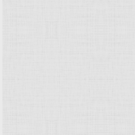
Натюрморт
Бытовой жанр
Музеи художественные
Исторический жанр
Миниатюра
Картина
Страны города
Рим Древний
Киевская Русь
Москва
Египет Древний
Греция Древняя
Италия
Ленинград
Византия
Нидерланды
Флоренция
Германия
Суздаль
Владимир
Великобритания