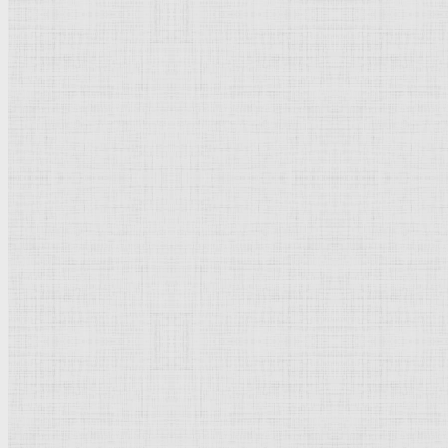
Флорентийская школа
Третьяковская галерея
Владимиро-Суздальская школа
Русский музей
Кремль Московский
Лувр
Эрмитаж
Дрезденская картинная галерея
Красная площадь
Уффици
Венецианская школа
Прадо
Болонская Школа
Венециановская школа
Василия Блаженного храм
Направления стили
Реализм
Возрождение
Классицизм