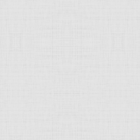
 это изображение
JComments