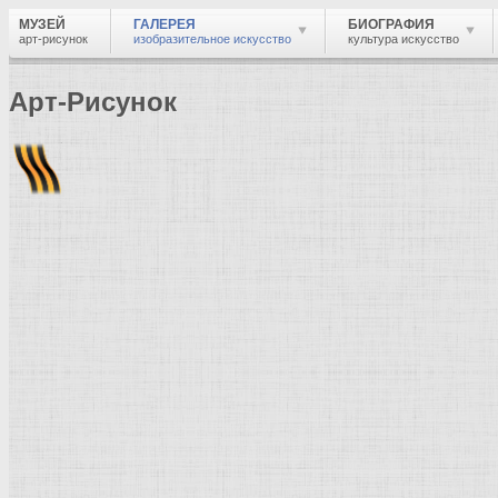
МУЗЕЙ
ГАЛЕРЕЯ
БИОГРАФИЯ
арт-рисунок
изобразительное искусство
культура искусство
Арт-Рисунок
Найти
Войти
Музей
Галерея
Галерея изобразительного искусства: