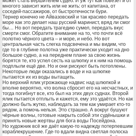
может стать вершителем судеб. И уж тут как повезёт и от
многого зависит жить или не жить: от капитана, от
соседей-пассажи
ров, от быстротечности бури.
Тернер конечно не Айвазовский и так красиво передать
море как это делает наш русский маринист, вряд ли смог
бы… Но вот передать трагедию сумел, передать вкус
смерти смог. Обратите внимание на то, что почти всё
полотно чёрного цвета – и море, и небо. Но вот
центральная часть слегка подсвечена и мы видим, что
где то в глубине полотна уже практически уходит на дно
большое судно, а на переднем плане за свою жизнь
борятся те, кто успел сесть на шлюпку и к ним на помощь
подплыли ещё две. Но и они рискуют быть потоплены.
Некоторые люди оказались в воде и на шлюпке
пытаются их из воды вытащить.
Но верхний ялик угрожающе надвис над шлюпкой и
вполне вероятно, что волна сбросит его на несчастных, и
тогда погибнут все, кто был на этих двух суднах. Второй
ялик пытается отплыть и кажется, ему это удаётся. Но как
должно быть жутко, наблюдать за тем как умирает кто-то
рядом, а помочь нельзя. Это страшно. А вокруг бушуют
чёрные волны, готовые накрыть собой эти судёнышки и
принять новые жертвы для бога воды Посейдона.
Но художник всё же даёт какую-то надежду потерпевшим
кораблекрушение
. Где-то вдали видна светлая полоска