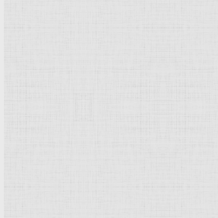
Барокко
Романтизм
Романский стиль
Импрессионизм
Модерн
Символизм
Готика
Модернизм
Кубизм
Абстрактное искусство
Маньеризм
Брутализм
Термины понятия
Рисунок
Графика
Живопись
Пейзаж
Скульптура
Декоративно-прикладное искусство
Гравюра
Выставки художественные
Портрет