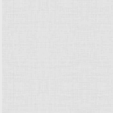
Флорентийская школа
Третьяковская галерея
Владимиро-Суздальская школа
Русский музей
Кремль Московский
Лувр
Эрмитаж
Дрезденская картинная галерея
Красная площадь
Уффици
Венецианская школа
Прадо
Болонская Школа
Венециановская школа
Василия Блаженного храм
Направления стили
Реализм
Возрождение
Классицизм