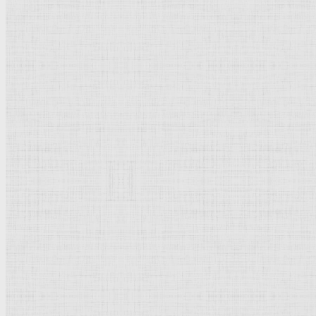
Пятая казнь
египетская
(чума). 1800 —