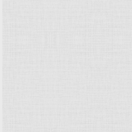
124 x 183 см.
Холст, масло.
Романтизм
.
Великобритания
.
Индианаполис.
Музей
.
Рейтинг
: 5 / 1 голос
Пожалуйста, оцените
Добавить комментарий
Культурное наследие