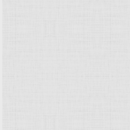
Натюрморт
Бытовой жанр
Музеи художественные
Исторический жанр
Миниатюра
Картина
Страны города
Рим Древний
Киевская Русь
Москва
Египет Древний
Греция Древняя
Италия
Ленинград
Византия
Нидерланды
Флоренция
Германия
Суздаль
Владимир
Великобритания