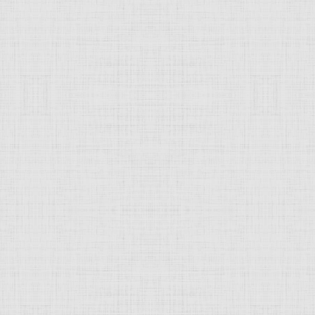
 это изображение
JComments