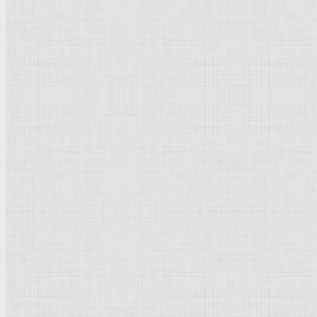
Холст, масло; 67,3 х 53,3 см.
Баскот Парк. Собрание Фарингдон.
Рейтинг
: 0 / 0 голос
Пожалуйста, оцените
Добавить комментарий
Культурное наследие