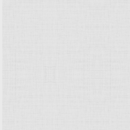
Жена Пигмалиона, перевод с
греческого
, 1868 г. —