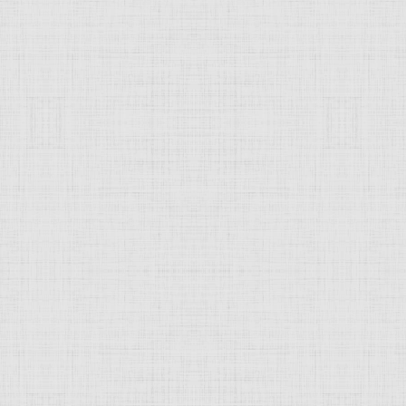
 это изображение
JComments