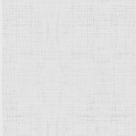
Натюрморт
Бытовой жанр
Музеи художественные
Исторический жанр
Миниатюра
Картина
Страны города
Рим Древний
Киевская Русь
Москва
Египет Древний
Греция Древняя
Италия
Ленинград
Византия
Нидерланды
Флоренция
Германия
Суздаль
Владимир
Великобритания