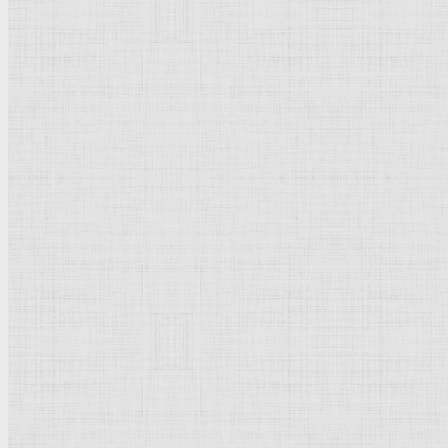
Флорентийская школа
Третьяковская галерея
Владимиро-Суздальская школа
Русский музей
Кремль Московский
Лувр
Эрмитаж
Дрезденская картинная галерея
Красная площадь
Уффици
Венецианская школа
Прадо
Болонская Школа
Венециановская школа
Василия Блаженного храм
Направления стили
Реализм
Возрождение
Классицизм