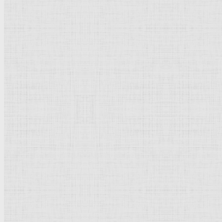
Барокко
Романтизм
Романский стиль
Импрессионизм
Модерн
Символизм
Готика
Модернизм
Кубизм
Абстрактное искусство
Маньеризм
Брутализм
Термины понятия
Рисунок
Графика
Живопись
Пейзаж
Скульптура
Декоративно-прикладное искусство
Гравюра
Выставки художественные
Портрет