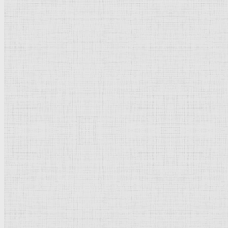
Мария с младенцем на троне со святыми. 1437-1440 —