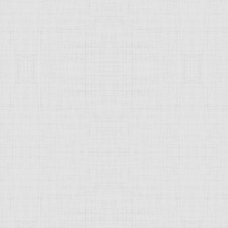
еркви Сан Винченцо д'Анналена во Флоренции
 это изображение
JComments