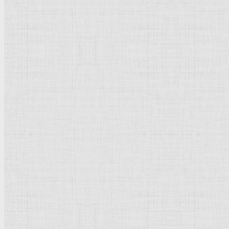
Натюрморт
Бытовой жанр
Музеи художественные
Исторический жанр
Миниатюра
Картина
Страны города
Рим Древний
Киевская Русь
Москва
Египет Древний
Греция Древняя
Италия
Ленинград
Византия
Нидерланды
Флоренция
Германия
Суздаль
Владимир
Великобритания