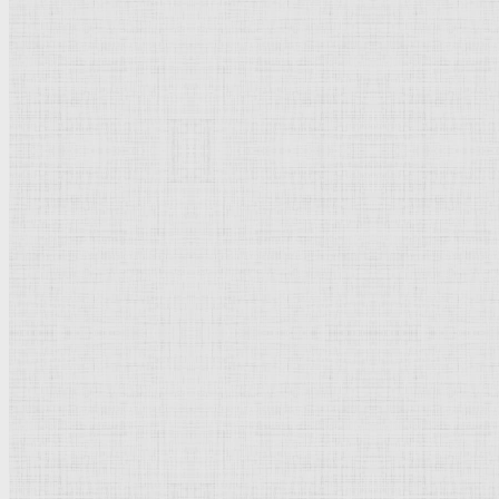
108 x 202 см
Дерево,
темпера
Готика
, раннее
Возрождение
Италия
Флоренция
.
Музей
Сан Марко
Первоначально находилась в центральной части главного
алтаря
ц
Рейтинг
: 5 / 1 голос
Пожалуйста, оцените
Добавить комментарий
Культурное наследие