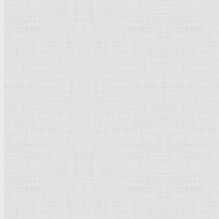
Флорентийская школа
Третьяковская галерея
Владимиро-Суздальская школа
Русский музей
Кремль Московский
Лувр
Эрмитаж
Дрезденская картинная галерея
Красная площадь
Уффици
Венецианская школа
Прадо
Болонская Школа
Венециановская школа
Василия Блаженного храм
Направления стили
Реализм
Возрождение
Классицизм