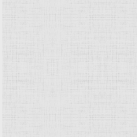
Барокко
Романтизм
Романский стиль
Импрессионизм
Модерн
Символизм
Готика
Модернизм
Кубизм
Абстрактное искусство
Маньеризм
Брутализм
Термины понятия
Рисунок
Графика
Живопись
Пейзаж
Скульптура
Декоративно-прикладное искусство
Гравюра
Выставки художественные
Портрет