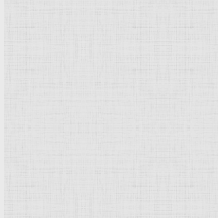
Натюрморт
Бытовой жанр
Музеи художественные
Исторический жанр
Миниатюра
Картина
Страны города
Рим Древний
Киевская Русь
Москва
Египет Древний
Греция Древняя
Италия
Ленинград
Византия
Нидерланды
Флоренция
Германия
Суздаль
Владимир
Великобритания