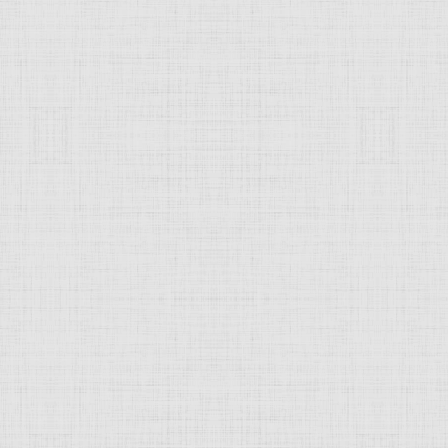
 это изображение
JComments