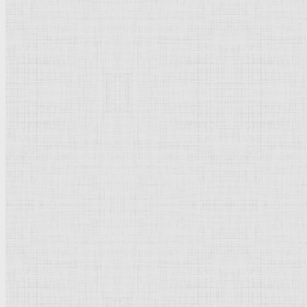
45,5 x 35,5 см
Холст, масло
Реализм
Россия
Санкт-Петербруг
. Государственный
Русский музей
Рейтинг
: 5 / 1 голос
Пожалуйста, оцените
Добавить комментарий
Культурное наследие