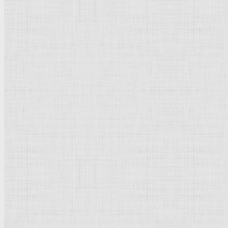
Флорентийская школа
Третьяковская галерея
Владимиро-Суздальская школа
Русский музей
Кремль Московский
Лувр
Эрмитаж
Дрезденская картинная галерея
Красная площадь
Уффици
Венецианская школа
Прадо
Болонская Школа
Венециановская школа
Василия Блаженного храм
Направления стили
Реализм
Возрождение
Классицизм