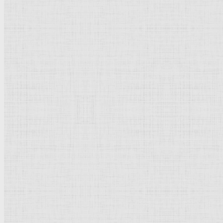
Барокко
Романтизм
Романский стиль
Импрессионизм
Модерн
Символизм
Готика
Модернизм
Кубизм
Абстрактное искусство
Маньеризм
Брутализм
Термины понятия
Рисунок
Графика
Живопись
Пейзаж
Скульптура
Декоративно-прикладное искусство
Гравюра
Выставки художественные
Портрет