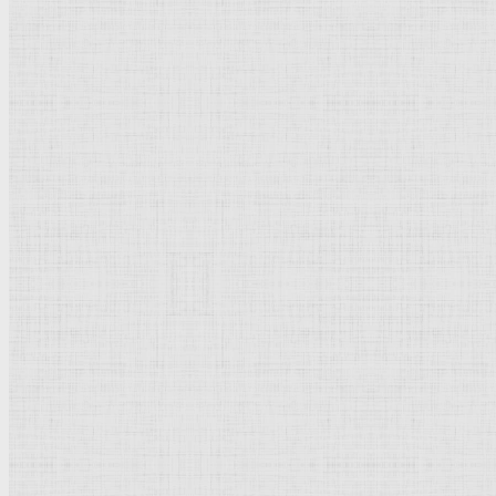
Крестьянин с быком, запряженным в повозку.1890-1900 —