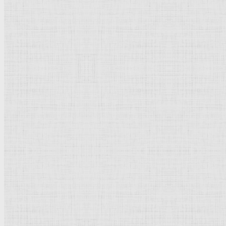
19 x 33 см
Дерево
Реализм
, маккьяйоли
Италия
Флоренция
.
Галерея
современного
искусства
Рейтинг
: 0 / 0 голос
Пожалуйста, оцените
Добавить комментарий
Культурное наследие