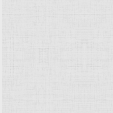
Барокко
Романтизм
Романский стиль
Импрессионизм
Модерн
Символизм
Готика
Модернизм
Кубизм
Абстрактное искусство
Маньеризм
Брутализм
Термины понятия
Рисунок
Графика
Живопись
Пейзаж
Скульптура
Декоративно-прикладное искусство
Гравюра
Выставки художественные
Портрет