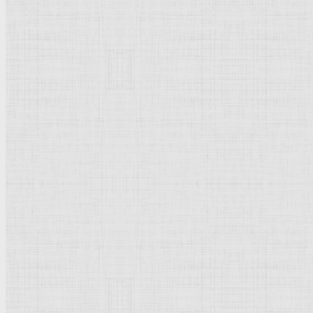
Натюрморт
Бытовой жанр
Музеи художественные
Исторический жанр
Миниатюра
Картина
Страны города
Рим Древний
Киевская Русь
Москва
Египет Древний
Греция Древняя
Италия
Ленинград
Византия
Нидерланды
Флоренция
Германия
Суздаль
Владимир
Великобритания