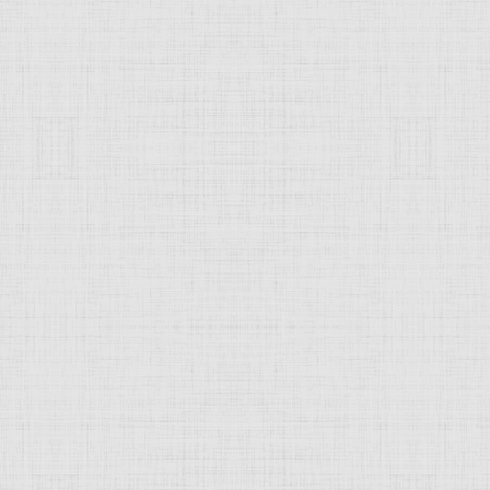
 это изображение
JComments