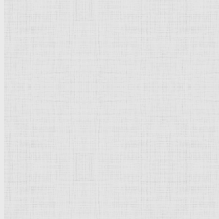
Флорентийская школа
Третьяковская галерея
Владимиро-Суздальская школа
Русский музей
Кремль Московский
Лувр
Эрмитаж
Дрезденская картинная галерея
Красная площадь
Уффици
Венецианская школа
Прадо
Болонская Школа
Венециановская школа
Василия Блаженного храм
Направления стили
Реализм
Возрождение
Классицизм