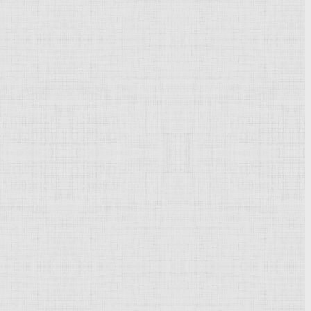
 Эта тропинка в лесу и семья которая вышла на прогулку.
о-то обсуждают друг с другом. Что-то видимо очень
к и положено – верный пёс, который охраняет дорогу. Вот
енно пейзажного направления и следовательно, особое
е сломано.
аким мастерством передано «свето-тень»! Настолько
втор сумел передать ощущения ветреной погоды, игра с
. И если учитывать что художник всё это рисовал по
печатление от работы. Это не всем и не всегда
ные виды природы, не забывая про людей.
Powered by
Phoca Gallery