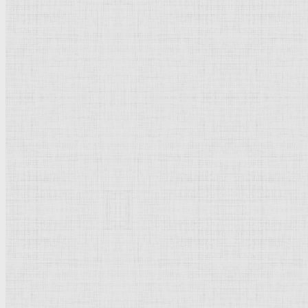
Символизм
Готика
Модернизм
Кубизм
Абстрактное искусство
Маньеризм
Брутализм
Термины понятия
Рисунок
Графика
Живопись
Пейзаж
Скульптура
Декоративно-прикладное искусство
Гравюра
Выставки художественные
Портрет
Натюрморт
Бытовой жанр
Музеи художественные
Исторический жанр