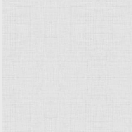
Владимиро-Суздальская школа
Русский музей
Кремль Московский
Лувр
Эрмитаж
Дрезденская картинная галерея
Красная площадь
Уффици
Венецианская школа
Прадо
Болонская Школа
Венециановская школа
Василия Блаженного храм
Направления стили
Реализм
Возрождение
Классицизм
Барокко
Романтизм
Романский стиль
Импрессионизм
Модерн