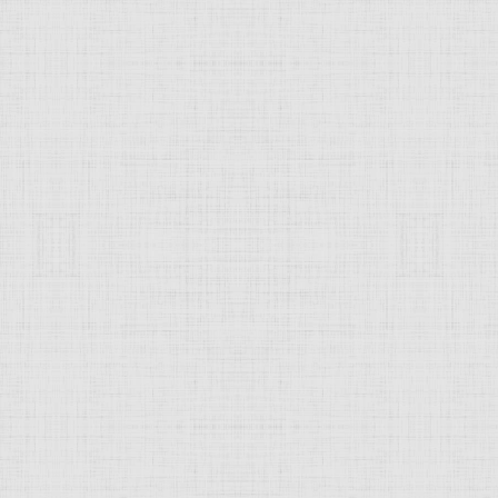
й летней теплотой. А главное, как то умиротворяет что ли…
 прогулку всем составом. Вот впереди идут муж и жена и чт
рее всего дедушка с бабушкой. А впереди всей компании ка
сал этот сюжет… Надо не забывать что художник мастер им
с каменными холмами и берёзами вокруг. А одно дерево даж
и. Они по всюду на полотне… И ещё обратите внимание, с к
 осень или весна, или дождливое лето.
а вселял спокойствием и пониманием вечности. Мало того а
е, нет ощущения картинности, а кажется что это фотография
, то это и вовсе достойно восхищения.
гуры людей. Но сделать надо это так, чтобы не испортить в
едной раз подтвердилось его умение изображать великолеп
ь модератору
JComments