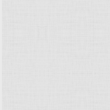
34,3 х 43,3 см
Холст, масло
Реализм
Россия
Москва
. Государственная
Третьяковская галерея
Рейтинг
: 5 / 1 голос
Пожалуйста, оцените
Комментарии
+4
#
Описание картины «Прогулка по лесу»
—
Шишкин Ив
Описани
е картины Ивана Шишкина: Прогулка по лесу.