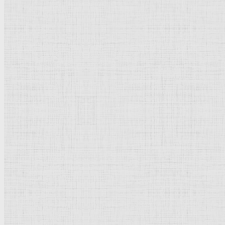
Полотно более чем красочно. Оно просто сочится солнечно
Угадывается или может так оно и есть, что семья вышла на
личное, потому и в стороне от других.
Дальше от них мы видим ещё одну пару с детьми– это, ско
собственно весь сюжет! Но Шишкин же не просто так опи
внимание всегда уделял пейзажу. Вот и здесь у него лес 
Но главное на что обращается сразу внимание – это камн
точно, что вот и не поймёшь какое это время года: ранняя
На полотне тихая семейная идиллия и лес, который всегд
тенью добавила много достоинств этому полотну. А главно
памяти, не заставляя натуры стоять в определённых позах
Ведь вроде всё просто: изобразить лес и добавить туда фи
удавалось… Шишкину это не только удалось, но и в очер
Ответить
|
Ответить с цитатой
|
Цитировать
|
Сообщит
Обновить список комментариев
Добавить комментарий
Культурное наследие
Флорентийская школа
Третьяковская галерея