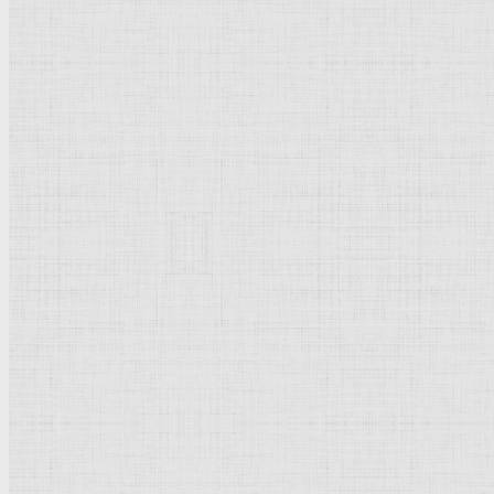
Барокко
Романтизм
Романский стиль
Импрессионизм
Модерн
Символизм
Готика
Модернизм
Кубизм
Абстрактное искусство
Маньеризм
Брутализм
Термины понятия
Рисунок
Графика
Живопись
Пейзаж
Скульптура
Декоративно-прикладное искусство
Гравюра
Выставки художественные
Портрет