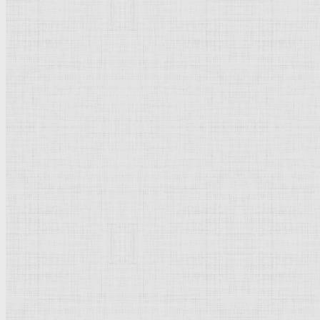
Флорентийская школа
Третьяковская галерея
Владимиро-Суздальская школа
Русский музей
Кремль Московский
Лувр
Эрмитаж
Дрезденская картинная галерея
Красная площадь
Уффици
Венецианская школа
Прадо
Болонская Школа
Венециановская школа
Василия Блаженного храм
Направления стили
Реализм
Возрождение
Классицизм