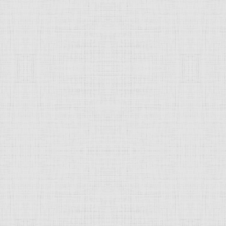
 это изображение
JComments