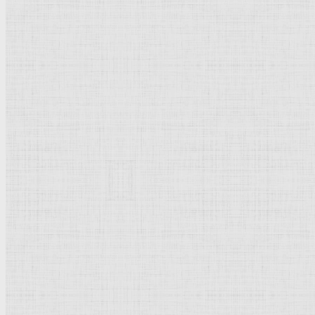
Старый дом на берегу пруда. 1860-е —