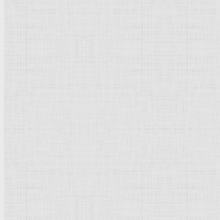
Натюрморт
Бытовой жанр
Музеи художественные
Исторический жанр
Миниатюра
Картина
Страны города
Рим Древний
Киевская Русь
Москва
Египет Древний
Греция Древняя
Италия
Ленинград
Византия
Нидерланды
Флоренция
Германия
Суздаль
Владимир
Великобритания