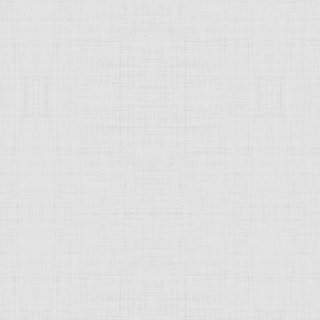
 это изображение
JComments