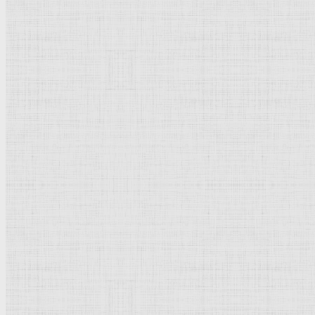
Натюрморт
Бытовой жанр
Музеи художественные
Исторический жанр
Миниатюра
Картина
Страны города
Рим Древний
Киевская Русь
Москва
Египет Древний
Греция Древняя
Италия
Ленинград
Византия
Нидерланды
Флоренция
Германия
Суздаль
Владимир
Великобритания