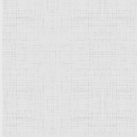
Флорентийская школа
Третьяковская галерея
Владимиро-Суздальская школа
Русский музей
Кремль Московский
Лувр
Эрмитаж
Дрезденская картинная галерея
Красная площадь
Уффици
Венецианская школа
Прадо
Болонская Школа
Венециановская школа
Василия Блаженного храм
Направления стили
Реализм
Возрождение
Классицизм