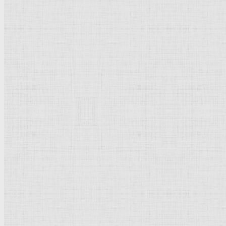
Барокко
Романтизм
Романский стиль
Импрессионизм
Модерн
Символизм
Готика
Модернизм
Кубизм
Абстрактное искусство
Маньеризм
Брутализм
Термины понятия
Рисунок
Графика
Живопись
Пейзаж
Скульптура
Декоративно-прикладное искусство
Гравюра
Выставки художественные
Портрет