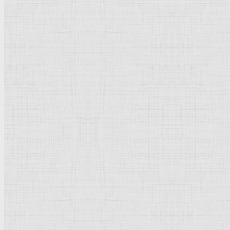
В лесу. Упавшее дерево. 1878 —