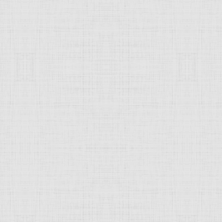
 это изображение
JComments