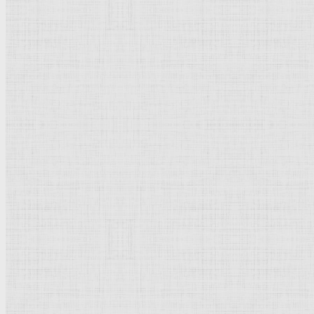
Флорентийская школа
Третьяковская галерея
Владимиро-Суздальская школа
Русский музей
Кремль Московский
Лувр
Эрмитаж
Дрезденская картинная галерея
Красная площадь
Уффици
Венецианская школа
Прадо
Болонская Школа
Венециановская школа
Василия Блаженного храм
Направления стили
Реализм
Возрождение
Классицизм