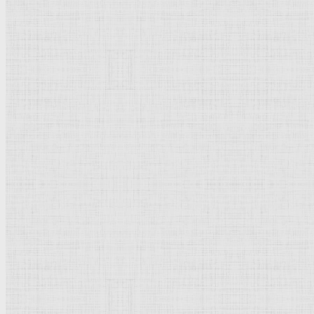
Натюрморт
Бытовой жанр
Музеи художественные
Исторический жанр
Миниатюра
Картина
Страны города
Рим Древний
Киевская Русь
Москва
Египет Древний
Греция Древняя
Италия
Ленинград
Византия
Нидерланды
Флоренция
Германия
Суздаль
Владимир
Великобритания