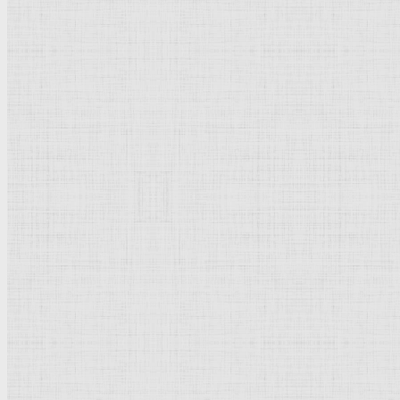
Барокко
Романтизм
Романский стиль
Импрессионизм
Модерн
Символизм
Готика
Модернизм
Кубизм
Абстрактное искусство
Маньеризм
Брутализм
Термины понятия
Рисунок
Графика
Живопись
Пейзаж
Скульптура
Декоративно-прикладное искусство
Гравюра
Выставки художественные
Портрет