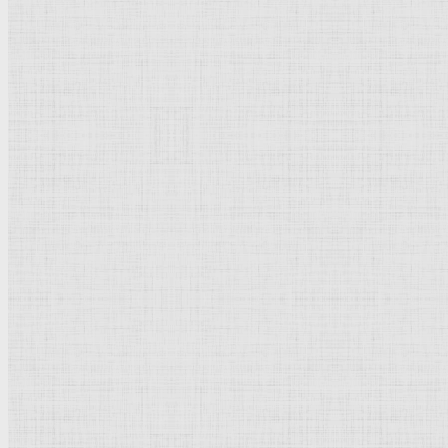
Бумага,
тушь
,
акварель
; 63,5 х 47,7 см.
Собрание Рене Герра.
Франция
.
Россия
.
Рейтинг
: 5 / 1 голос
Пожалуйста, оцените
Добавить комментарий
Культурное наследие