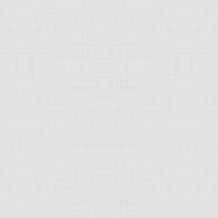
 это изображение
JComments