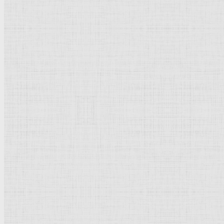
Барокко
Романтизм
Романский стиль
Импрессионизм
Модерн
Символизм
Готика
Модернизм
Кубизм
Абстрактное искусство
Маньеризм
Брутализм
Термины понятия
Рисунок
Графика
Живопись
Пейзаж
Скульптура
Декоративно-прикладное искусство
Гравюра
Выставки художественные
Портрет