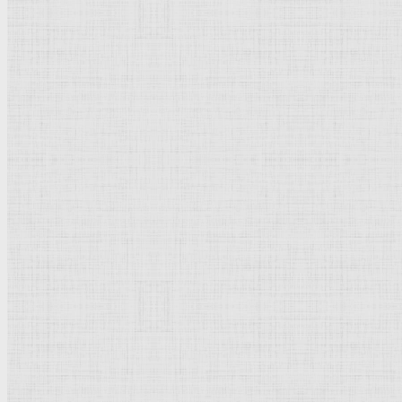
Флорентийская школа
Третьяковская галерея
Владимиро-Суздальская школа
Русский музей
Кремль Московский
Лувр
Эрмитаж
Дрезденская картинная галерея
Красная площадь
Уффици
Венецианская школа
Прадо
Болонская Школа
Венециановская школа
Василия Блаженного храм
Направления стили
Реализм
Возрождение
Классицизм