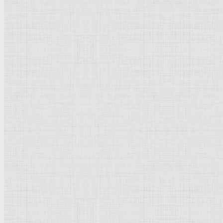
Натюрморт
Бытовой жанр
Музеи художественные
Исторический жанр
Миниатюра
Картина
Страны города
Рим Древний
Киевская Русь
Москва
Египет Древний
Греция Древняя
Италия
Ленинград
Византия
Нидерланды
Флоренция
Германия
Суздаль
Владимир
Великобритания