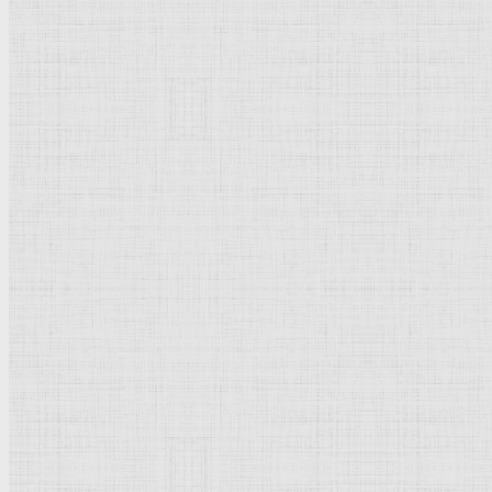
Натюрморт
Бытовой жанр
Музеи художественные
Исторический жанр
Миниатюра
Картина
Страны города
Рим Древний
Киевская Русь
Москва
Египет Древний
Греция Древняя
Италия
Ленинград
Византия
Нидерланды
Флоренция
Германия
Суздаль
Владимир
Великобритания