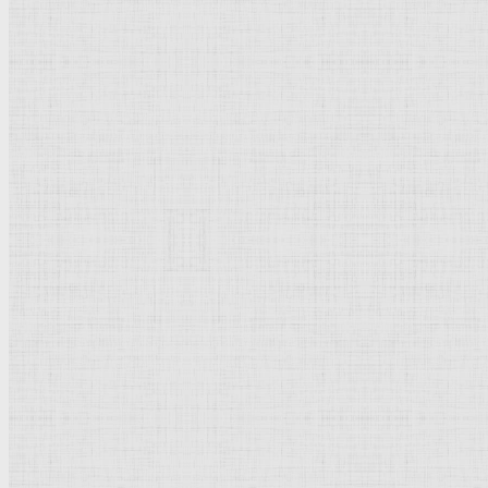
Барокко
Романтизм
Романский стиль
Импрессионизм
Модерн
Символизм
Готика
Модернизм
Кубизм
Абстрактное искусство
Маньеризм
Брутализм
Термины понятия
Рисунок
Графика
Живопись
Пейзаж
Скульптура
Декоративно-прикладное искусство
Гравюра
Выставки художественные
Портрет