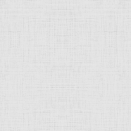
 это изображение
JComments