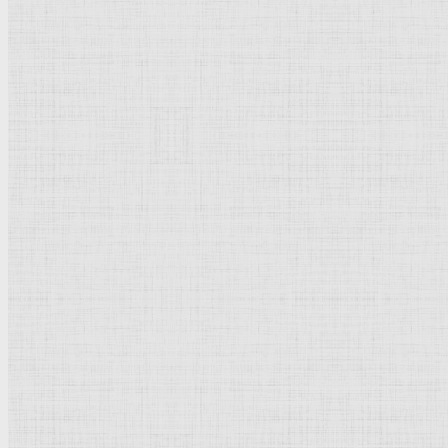
Местонахождение неизвестно.
Россия
.
Рейтинг
: 0 / 0 голос
Пожалуйста, оцените
Добавить комментарий
Культурное наследие