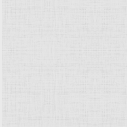
Флорентийская школа
Третьяковская галерея
Владимиро-Суздальская школа
Русский музей
Кремль Московский
Лувр
Эрмитаж
Дрезденская картинная галерея
Красная площадь
Уффици
Венецианская школа
Прадо
Болонская Школа
Венециановская школа
Василия Блаженного храм
Направления стили
Реализм
Возрождение
Классицизм