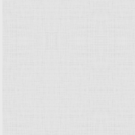
840 x 280 см.
Фреска
.
Падуя. Сант Антонио.
Рейтинг
: 5 / 1 голос
Пожалуйста, оцените
Добавить комментарий
Культурное наследие