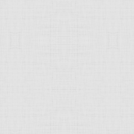
 это изображение
JComments