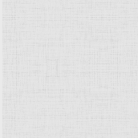
Барокко
Романтизм
Романский стиль
Импрессионизм
Модерн
Символизм
Готика
Модернизм
Кубизм
Абстрактное искусство
Маньеризм
Брутализм
Термины понятия
Рисунок
Графика
Живопись
Пейзаж
Скульптура
Декоративно-прикладное искусство
Гравюра
Выставки художественные
Портрет