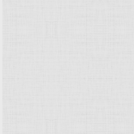
Натюрморт
Бытовой жанр
Музеи художественные
Исторический жанр
Миниатюра
Картина
Страны города
Рим Древний
Киевская Русь
Москва
Египет Древний
Греция Древняя
Италия
Ленинград
Византия
Нидерланды
Флоренция
Германия
Суздаль
Владимир
Великобритания