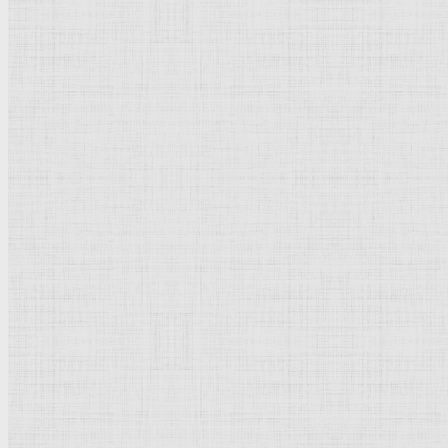
Флорентийская школа
Третьяковская галерея
Владимиро-Суздальская школа
Русский музей
Кремль Московский
Лувр
Эрмитаж
Дрезденская картинная галерея
Красная площадь
Уффици
Венецианская школа
Прадо
Болонская Школа
Венециановская школа
Василия Блаженного храм
Направления стили
Реализм
Возрождение
Классицизм