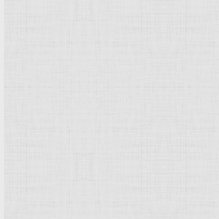
Флорентийская школа
Третьяковская галерея
Владимиро-Суздальская школа
Русский музей
Кремль Московский
Лувр
Эрмитаж
Дрезденская картинная галерея
Красная площадь
Уффици
Венецианская школа
Прадо
Болонская Школа
Венециановская школа
Василия Блаженного храм
Направления стили
Реализм
Возрождение
Классицизм