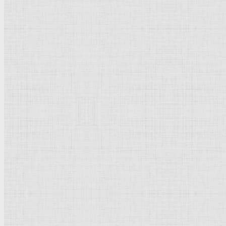
Барокко
Романтизм
Романский стиль
Импрессионизм
Модерн
Символизм
Готика
Модернизм
Кубизм
Абстрактное искусство
Маньеризм
Брутализм
Термины понятия
Рисунок
Графика
Живопись
Пейзаж
Скульптура
Декоративно-прикладное искусство
Гравюра
Выставки художественные
Портрет