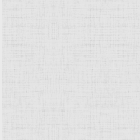
Натюрморт
Бытовой жанр
Музеи художественные
Исторический жанр
Миниатюра
Картина
Страны города
Рим Древний
Киевская Русь
Москва
Египет Древний
Греция Древняя
Италия
Ленинград
Византия
Нидерланды
Флоренция
Германия
Суздаль
Владимир
Великобритания