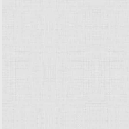
Вилла Мадама. Садовый фасад. 1516-1520 —