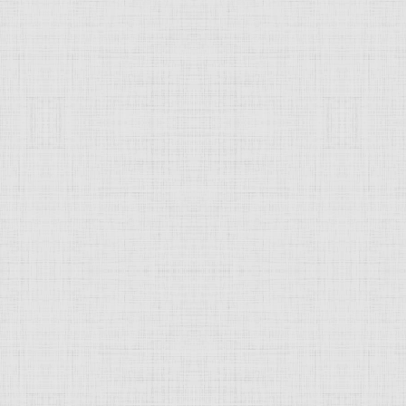
 это изображение
JComments