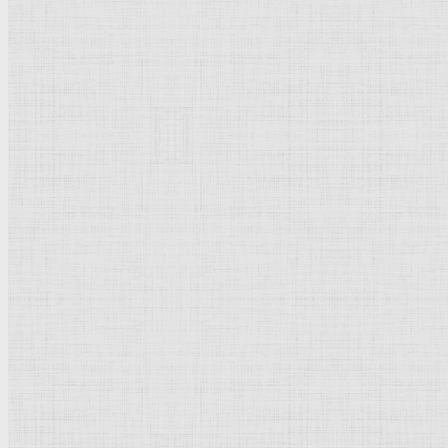
Города
Италии
: Рим.
Рейтинг
: 5 / 1 голос
Пожалуйста, оцените
Добавить комментарий
Культурное наследие