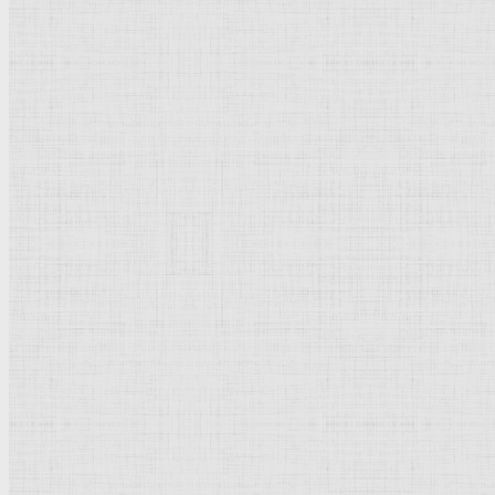
Барокко
Романтизм
Романский стиль
Импрессионизм
Модерн
Символизм
Готика
Модернизм
Кубизм
Абстрактное искусство
Маньеризм
Брутализм
Термины понятия
Рисунок
Графика
Живопись
Пейзаж
Скульптура
Декоративно-прикладное искусство
Гравюра
Выставки художественные
Портрет