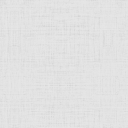
 это изображение
JComments