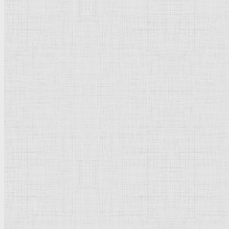
Флорентийская школа
Третьяковская галерея
Владимиро-Суздальская школа
Русский музей
Кремль Московский
Лувр
Эрмитаж
Дрезденская картинная галерея
Красная площадь
Уффици
Венецианская школа
Прадо
Болонская Школа
Венециановская школа
Василия Блаженного храм
Направления стили
Реализм
Возрождение
Классицизм