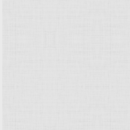
Города
Италии
:
Милан
.
Вторая половина 15 века.
Рейтинг
: 5 / 1 голос
Пожалуйста, оцените
Добавить комментарий
Культурное наследие