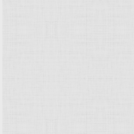
Натюрморт
Бытовой жанр
Музеи художественные
Исторический жанр
Миниатюра
Картина
Страны города
Рим Древний
Киевская Русь
Москва
Египет Древний
Греция Древняя
Италия
Ленинград
Византия
Нидерланды
Флоренция
Германия
Суздаль
Владимир
Великобритания