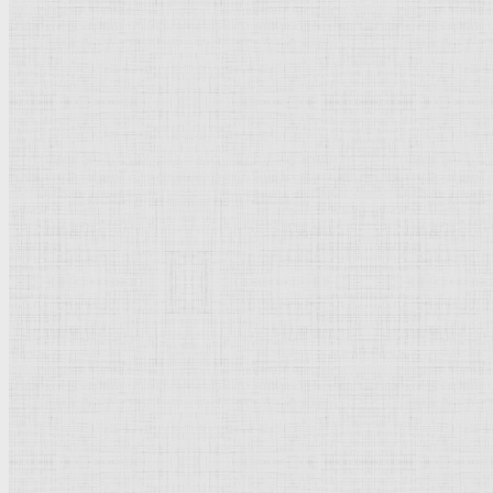
Площадь Сан Марко. 9-18 века —