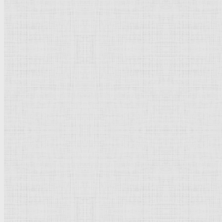
Натюрморт
Бытовой жанр
Музеи художественные
Исторический жанр
Миниатюра
Картина
Страны города
Рим Древний
Киевская Русь
Москва
Египет Древний
Греция Древняя
Италия
Ленинград
Византия
Нидерланды
Флоренция
Германия
Суздаль
Владимир
Великобритания