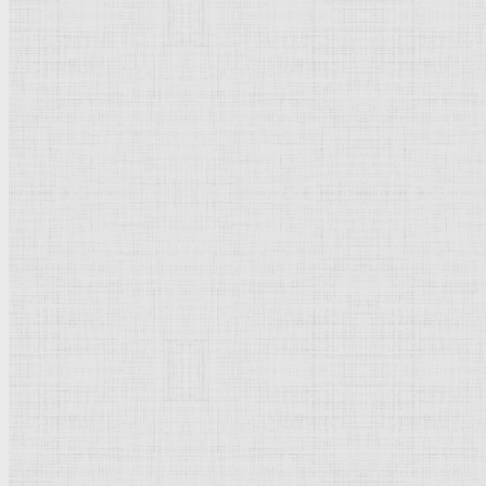
Флорентийская школа
Третьяковская галерея
Владимиро-Суздальская школа
Русский музей
Кремль Московский
Лувр
Эрмитаж
Дрезденская картинная галерея
Красная площадь
Уффици
Венецианская школа
Прадо
Болонская Школа
Венециановская школа
Василия Блаженного храм
Направления стили
Реализм
Возрождение
Классицизм