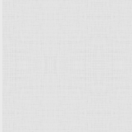
Барокко
Романтизм
Романский стиль
Импрессионизм
Модерн
Символизм
Готика
Модернизм
Кубизм
Абстрактное искусство
Маньеризм
Брутализм
Термины понятия
Рисунок
Графика
Живопись
Пейзаж
Скульптура
Декоративно-прикладное искусство
Гравюра
Выставки художественные
Портрет