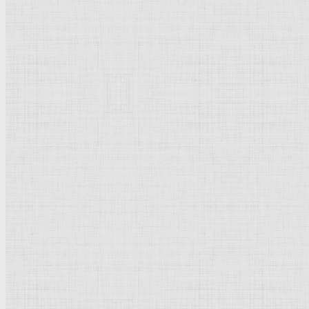
Города
Италии
: Венеция.
Рейтинг
: 5 / 1 голос
Пожалуйста, оцените
Добавить комментарий
Культурное наследие