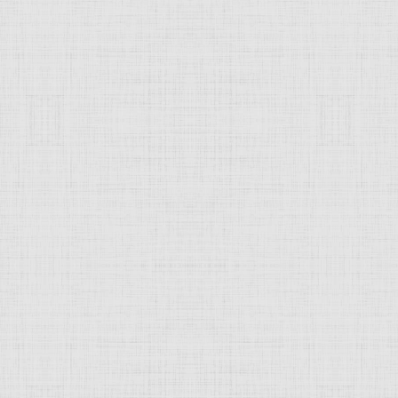
 это изображение
JComments