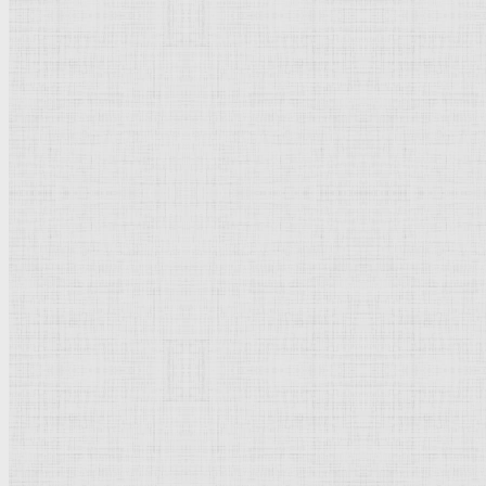
Флорентийская школа
Третьяковская галерея
Владимиро-Суздальская школа
Русский музей
Кремль Московский
Лувр
Эрмитаж
Дрезденская картинная галерея
Красная площадь
Уффици
Венецианская школа
Прадо
Болонская Школа
Венециановская школа
Василия Блаженного храм
Направления стили
Реализм
Возрождение
Классицизм