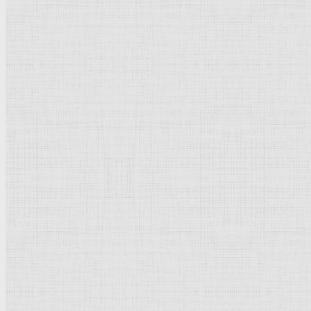
Палаццо Спада. В основе оформления - фасад палаццо Бранконио де