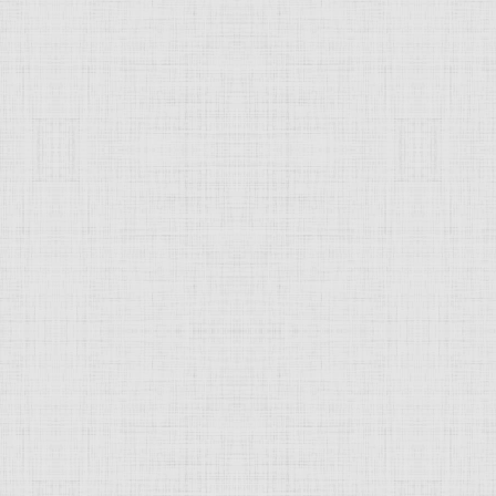
 это изображение
JComments