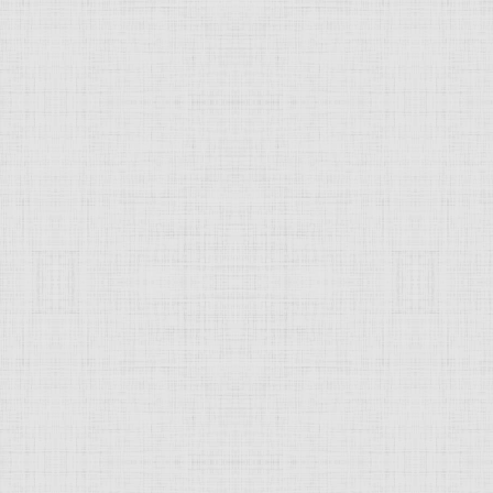
ль Аквила —