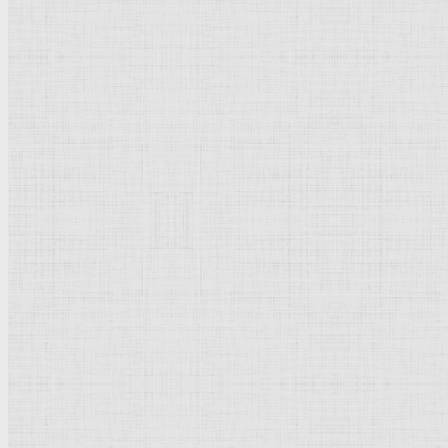
Барокко
Романтизм
Романский стиль
Импрессионизм
Модерн
Символизм
Готика
Модернизм
Кубизм
Абстрактное искусство
Маньеризм
Брутализм
Термины понятия
Рисунок
Графика
Живопись
Пейзаж
Скульптура
Декоративно-прикладное искусство
Гравюра
Выставки художественные
Портрет