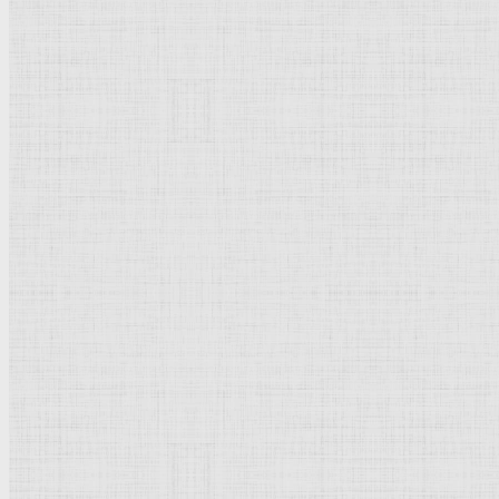
Натюрморт
Бытовой жанр
Музеи художественные
Исторический жанр
Миниатюра
Картина
Страны города
Рим Древний
Киевская Русь
Москва
Египет Древний
Греция Древняя
Италия
Ленинград
Византия
Нидерланды
Флоренция
Германия
Суздаль
Владимир
Великобритания