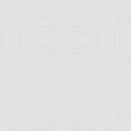
 это изображение
JComments