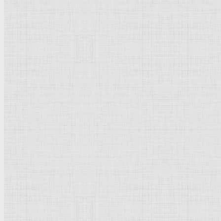
Натюрморт
Бытовой жанр
Музеи художественные
Исторический жанр
Миниатюра
Картина
Страны города
Рим Древний
Киевская Русь
Москва
Египет Древний
Греция Древняя
Италия
Ленинград
Византия
Нидерланды
Флоренция
Германия
Суздаль
Владимир
Великобритания