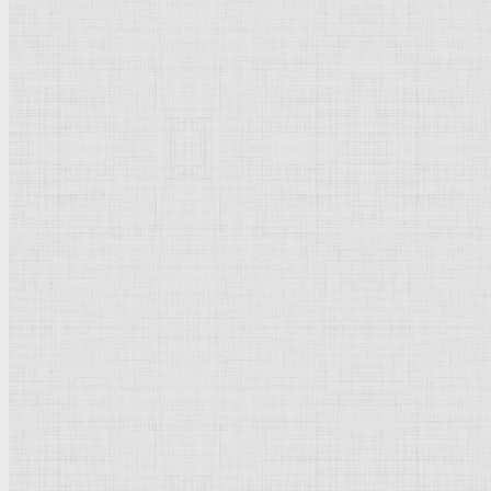
444 х 407 мм.
Ксилография
.
Берлин
.
Гравюрный
кабинет.
Рейтинг
: 0 / 0 голос
Пожалуйста, оцените
Добавить комментарий
Культурное наследие