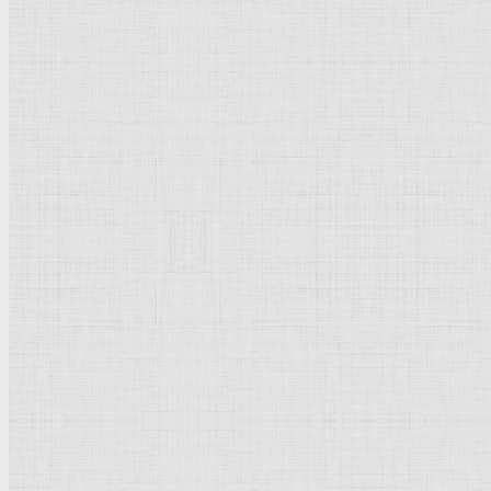
Барокко
Романтизм
Романский стиль
Импрессионизм
Модерн
Символизм
Готика
Модернизм
Кубизм
Абстрактное искусство
Маньеризм
Брутализм
Термины понятия
Рисунок
Графика
Живопись
Пейзаж
Скульптура
Декоративно-прикладное искусство
Гравюра
Выставки художественные
Портрет