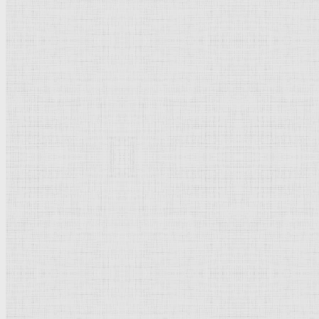
Барокко
Романтизм
Романский стиль
Импрессионизм
Модерн
Символизм
Готика
Модернизм
Кубизм
Абстрактное искусство
Маньеризм
Брутализм
Термины понятия
Рисунок
Графика
Живопись
Пейзаж
Скульптура
Декоративно-прикладное искусство
Гравюра
Выставки художественные
Портрет