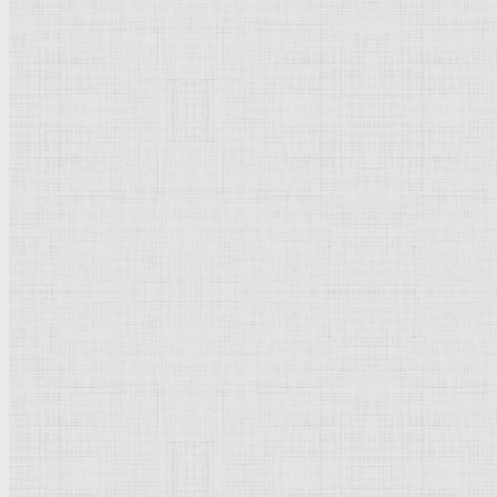
Натюрморт
Бытовой жанр
Музеи художественные
Исторический жанр
Миниатюра
Картина
Страны города
Рим Древний
Киевская Русь
Москва
Египет Древний
Греция Древняя
Италия
Ленинград
Византия
Нидерланды
Флоренция
Германия
Суздаль
Владимир
Великобритания