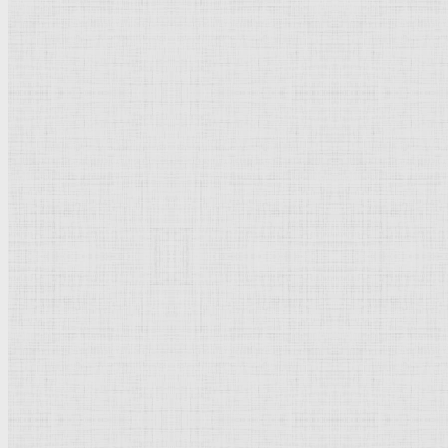
catherine-bibikova-img367