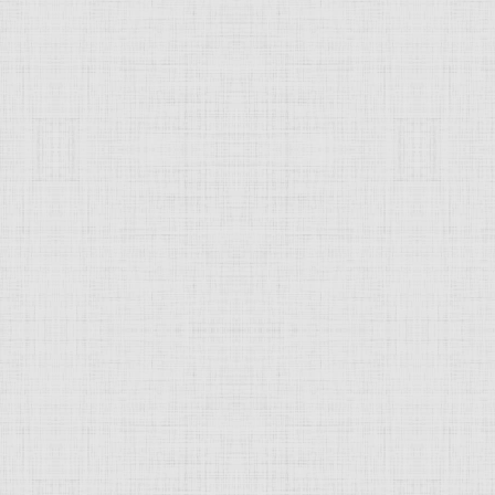
 это изображение
JComments