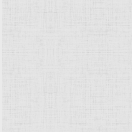
Флорентийская школа
Третьяковская галерея
Владимиро-Суздальская школа
Русский музей
Кремль Московский
Лувр
Эрмитаж
Дрезденская картинная галерея
Красная площадь
Уффици
Венецианская школа
Прадо
Болонская Школа
Венециановская школа
Василия Блаженного храм
Направления стили
Реализм
Возрождение
Классицизм