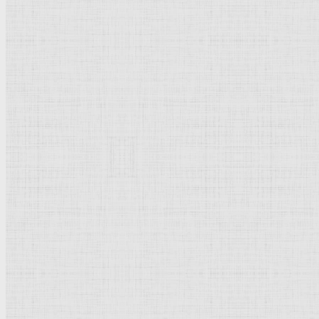
Барокко
Романтизм
Романский стиль
Импрессионизм
Модерн
Символизм
Готика
Модернизм
Кубизм
Абстрактное искусство
Маньеризм
Брутализм
Термины понятия
Рисунок
Графика
Живопись
Пейзаж
Скульптура
Декоративно-прикладное искусство
Гравюра
Выставки художественные
Портрет