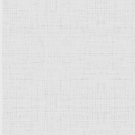
Флорентийская школа
Третьяковская галерея
Владимиро-Суздальская школа
Русский музей
Кремль Московский
Лувр
Эрмитаж
Дрезденская картинная галерея
Красная площадь
Уффици
Венецианская школа
Прадо
Болонская Школа
Венециановская школа
Василия Блаженного храм
Направления стили
Реализм
Возрождение
Классицизм