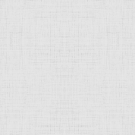
 это изображение
JComments