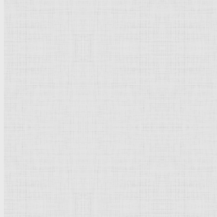
Натюрморт
Бытовой жанр
Музеи художественные
Исторический жанр
Миниатюра
Картина
Страны города
Рим Древний
Киевская Русь
Москва
Египет Древний
Греция Древняя
Италия
Ленинград
Византия
Нидерланды
Флоренция
Германия
Суздаль
Владимир
Великобритания