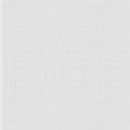
catherine-bibikova-img326