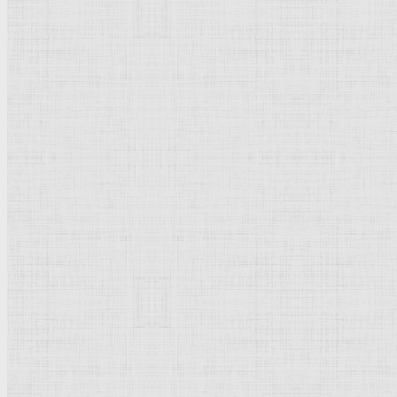
Флорентийская школа
Третьяковская галерея
Владимиро-Суздальская школа
Русский музей
Кремль Московский
Лувр
Эрмитаж
Дрезденская картинная галерея
Красная площадь
Уффици
Венецианская школа
Прадо
Болонская Школа
Венециановская школа
Василия Блаженного храм
Направления стили
Реализм
Возрождение
Классицизм