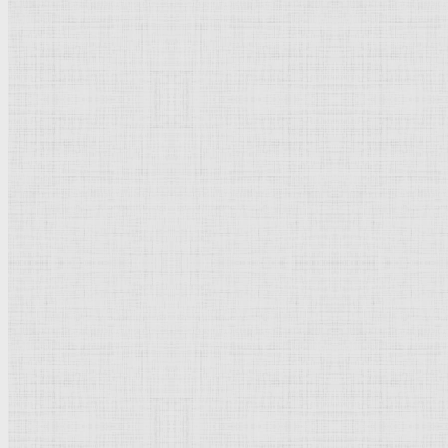
Натюрморт
Бытовой жанр
Музеи художественные
Исторический жанр
Миниатюра
Картина
Страны города
Рим Древний
Киевская Русь
Москва
Египет Древний
Греция Древняя
Италия
Ленинград
Византия
Нидерланды
Флоренция
Германия
Суздаль
Владимир
Великобритания