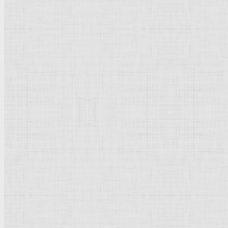
Барокко
Романтизм
Романский стиль
Импрессионизм
Модерн
Символизм
Готика
Модернизм
Кубизм
Абстрактное искусство
Маньеризм
Брутализм
Термины понятия
Рисунок
Графика
Живопись
Пейзаж
Скульптура
Декоративно-прикладное искусство
Гравюра
Выставки художественные
Портрет