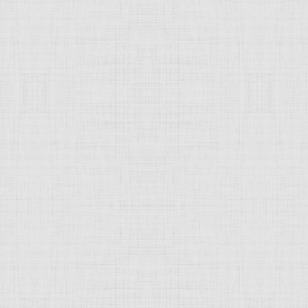
 это изображение
JComments