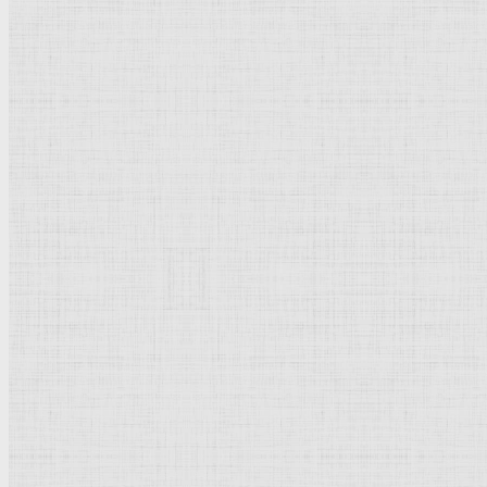
catherine-bibikova-img228