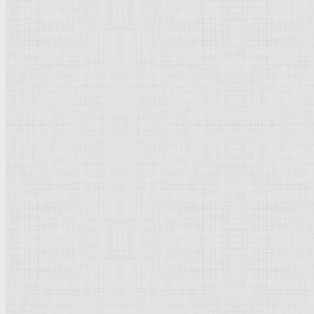
Флорентийская школа
Третьяковская галерея
Владимиро-Суздальская школа
Русский музей
Кремль Московский
Лувр
Эрмитаж
Дрезденская картинная галерея
Красная площадь
Уффици
Венецианская школа
Прадо
Болонская Школа
Венециановская школа
Василия Блаженного храм
Направления стили
Реализм
Возрождение
Классицизм