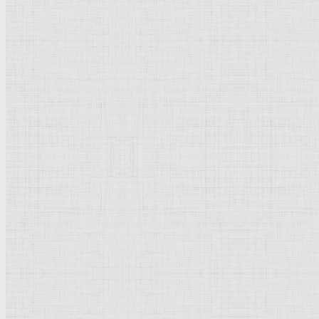
Барокко
Романтизм
Романский стиль
Импрессионизм
Модерн
Символизм
Готика
Модернизм
Кубизм
Абстрактное искусство
Маньеризм
Брутализм
Термины понятия
Рисунок
Графика
Живопись
Пейзаж
Скульптура
Декоративно-прикладное искусство
Гравюра
Выставки художественные
Портрет