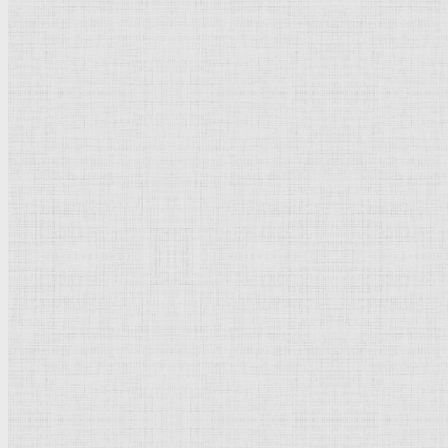
catherine-bibikova-img085