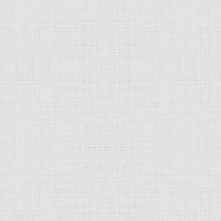
 это изображение
JComments