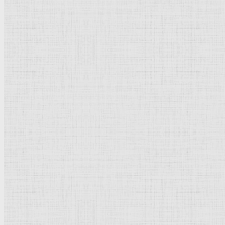
Натюрморт
Бытовой жанр
Музеи художественные
Исторический жанр
Миниатюра
Картина
Страны города
Рим Древний
Киевская Русь
Москва
Египет Древний
Греция Древняя
Италия
Ленинград
Византия
Нидерланды
Флоренция
Германия
Суздаль
Владимир
Великобритания