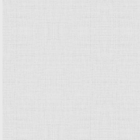
Натюрморт
Бытовой жанр
Музеи художественные
Исторический жанр
Миниатюра
Картина
Страны города
Рим Древний
Киевская Русь
Москва
Египет Древний
Греция Древняя
Италия
Ленинград
Византия
Нидерланды
Флоренция
Германия
Суздаль
Владимир
Великобритания