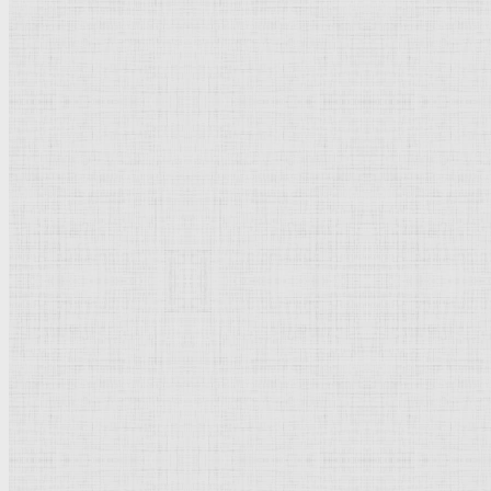
Надгробный памятник Пьетро Мочениго. 1476-1481 —