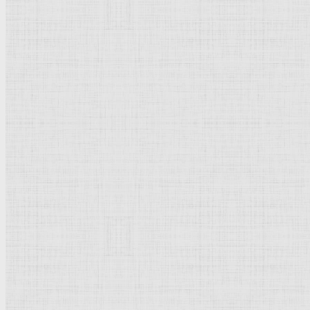
Флорентийская школа
Третьяковская галерея
Владимиро-Суздальская школа
Русский музей
Кремль Московский
Лувр
Эрмитаж
Дрезденская картинная галерея
Красная площадь
Уффици
Венецианская школа
Прадо
Болонская Школа
Венециановская школа
Василия Блаженного храм
Направления стили
Реализм
Возрождение
Классицизм