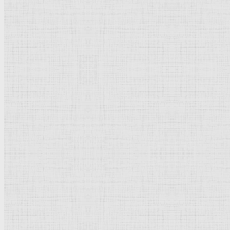
Пьетро Ломбардо:
Мрамор, истрийский камень, позолота, роспись.
Венеция. Церковь Санти Джованни э Паоло.
Рейтинг
: 5 / 1 голос
Пожалуйста, оцените
Добавить комментарий
Культурное наследие