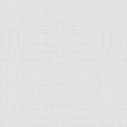
 это изображение
JComments