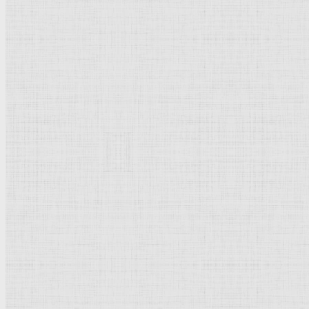
Барокко
Романтизм
Романский стиль
Импрессионизм
Модерн
Символизм
Готика
Модернизм
Кубизм
Абстрактное искусство
Маньеризм
Брутализм
Термины понятия
Рисунок
Графика
Живопись
Пейзаж
Скульптура
Декоративно-прикладное искусство
Гравюра
Выставки художественные
Портрет