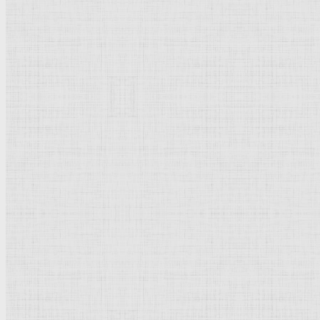
249 х 160 мм.
Перо коричневым тоном поверх
рисунка
стилом, на бумаге.
Лондон
. Британский
музей
, Отдел
гравюры
и рисунка.
Рейтинг
: 5 / 1 голос
Пожалуйста, оцените
Добавить комментарий
Культурное наследие