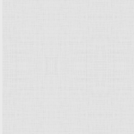
Барокко
Романтизм
Романский стиль
Импрессионизм
Модерн
Символизм
Готика
Модернизм
Кубизм
Абстрактное искусство
Маньеризм
Брутализм
Термины понятия
Рисунок
Графика
Живопись
Пейзаж
Скульптура
Декоративно-прикладное искусство
Гравюра
Выставки художественные
Портрет