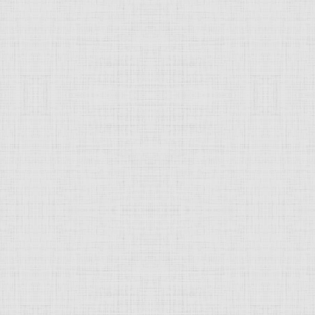
 это изображение
JComments