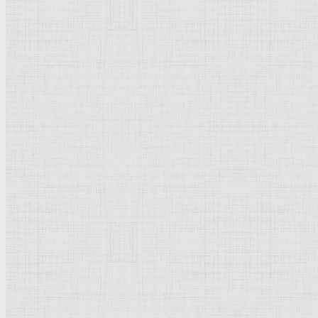
Флорентийская школа
Третьяковская галерея
Владимиро-Суздальская школа
Русский музей
Кремль Московский
Лувр
Эрмитаж
Дрезденская картинная галерея
Красная площадь
Уффици
Венецианская школа
Прадо
Болонская Школа
Венециановская школа
Василия Блаженного храм
Направления стили
Реализм
Возрождение
Классицизм