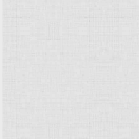
Натюрморт
Бытовой жанр
Музеи художественные
Исторический жанр
Миниатюра
Картина
Страны города
Рим Древний
Киевская Русь
Москва
Египет Древний
Греция Древняя
Италия
Ленинград
Византия
Нидерланды
Флоренция
Германия
Суздаль
Владимир
Великобритания