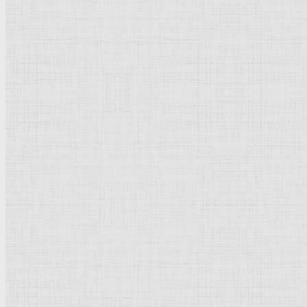
Ватикан
.
Рейтинг
: 5 / 1 голос
Пожалуйста, оцените
Добавить комментарий
Культурное наследие