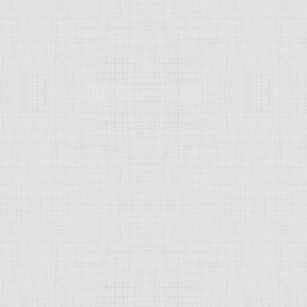
 это изображение
JComments