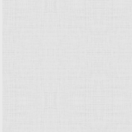
Флорентийская школа
Третьяковская галерея
Владимиро-Суздальская школа
Русский музей
Кремль Московский
Лувр
Эрмитаж
Дрезденская картинная галерея
Красная площадь
Уффици
Венецианская школа
Прадо
Болонская Школа
Венециановская школа
Василия Блаженного храм
Направления стили
Реализм
Возрождение
Классицизм