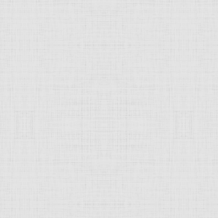
 света и тьмы, Отделение тверди и вод, Сотворение человека —