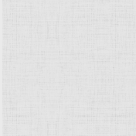
Натюрморт
Бытовой жанр
Музеи художественные
Исторический жанр
Миниатюра
Картина
Страны города
Рим Древний
Киевская Русь
Москва
Египет Древний
Греция Древняя
Италия
Ленинград
Византия
Нидерланды
Флоренция
Германия
Суздаль
Владимир
Великобритания