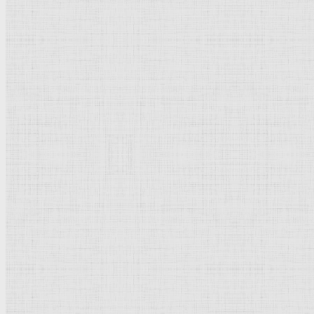
Барокко
Романтизм
Романский стиль
Импрессионизм
Модерн
Символизм
Готика
Модернизм
Кубизм
Абстрактное искусство
Маньеризм
Брутализм
Термины понятия
Рисунок
Графика
Живопись
Пейзаж
Скульптура
Декоративно-прикладное искусство
Гравюра
Выставки художественные
Портрет