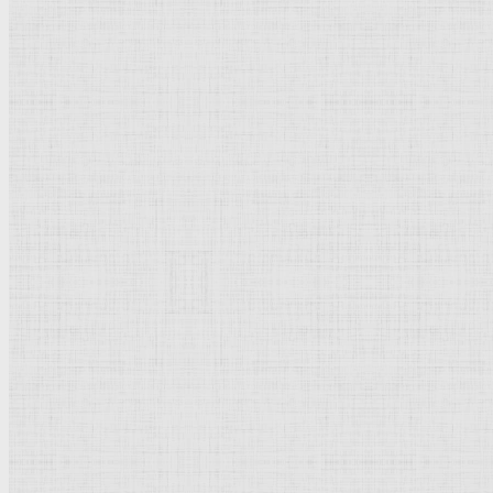
Фрески плафона
Сикстинской капеллы
.
История
творения. Отделение