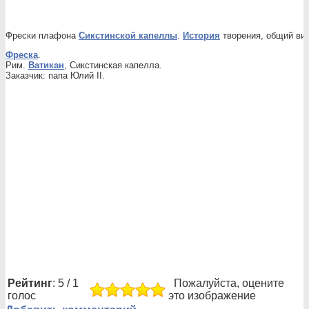
Фрески плафона
Сикстинской капеллы
.
История
творения, общий вид
Фреска
.
Рим.
Ватикан
, Сикстинская капелла.
Заказчик: папа Юлий II.
Рейтинг
: 5 / 1
Пожалуйста, оцените
голос
это изображение