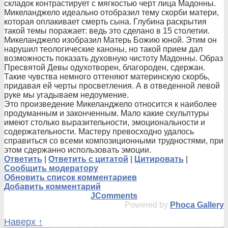
складок контрастирует с мягкостью черт лица Мадонны.
Микеланджело идеально отобразил тему скорби матери,
которая оплакивает смерть сына. Глубина раскрытия
такой темы поражает: ведь это сделано в 15 столетии.
Микеланджело изобразил Матерь Божию юной. Этим он
нарушил теологические каноны, но такой прием дал
возможность показать духовную чистоту Мадонны. Образ
Пресвятой Девы одухотворен, благороден, сдержан.
Такие чувства немного оттеняют материнскую скорбь,
придавая ей черты просветления. А в отведенной левой
руке мы угадываем недоумение.
Это произведение Микеланджело относится к наиболее
продуманным и законченным. Мало какие скульптуры
имеют столько выразительности
, эмоциональности и
содержательност
и. Мастеру превосходно удалось
справиться со всеми композиционными трудностями, при
этом сдержанно использовать эмоции.
Ответить
|
Ответить с цитатой
|
Цитировать
|
Сообщить модератору
Обновить список комментариев
Добавить комментарий
JComments
Powered by
Phoca Gallery
Наверх ↑