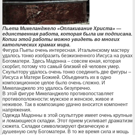
Пьета Микеланджело «Оплакивание Христа» —
единственная работа, которая была им подписана.
Копии этой работы можно увидеть во многих
католических храмах мира.
Фигура Пьеты очень интересная. Итальянскому мастеру
удалось тонко изобразить безжизненного Иисуса на руках
Богоматери. Здесь Мадонна – совсем юная, которая
скорбит, потому что самый близкий ей человек умер.
Скульптору удалось очень тонко соединить две фигуры –
Иисуса и Матери Божией. Объединить их в одно
композиционное целое было очень сложно. И
Микеланджело это удалось безупречно.
В этой фигуре Микеланджело противопоставля
ет
противоположнос
ти: мужское и женское, живое и
неживое. Так в композицию удачно вносится компонент
напряжения.
Одежда Мадонны в этой скульптуре имеет очень крупные
и ломающиеся складки. Этот прием усиливает драматизм
сюжета. Складки символизируют физическую и
душевную силу Богоматери. В то же время сила и мощь