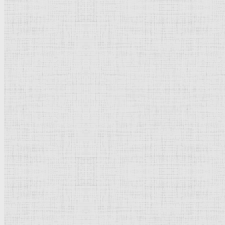
Флорентийская школа
Третьяковская галерея
Владимиро-Суздальская школа
Русский музей
Кремль Московский
Лувр
Эрмитаж
Дрезденская картинная галерея
Красная площадь
Уффици
Венецианская школа
Прадо
Болонская Школа
Венециановская школа
Василия Блаженного храм
Направления стили
Реализм
Возрождение
Классицизм