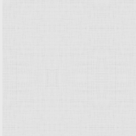
Страшный суд,
фреска
из
Сикстинской капеллы
. Фрагмент. Христос