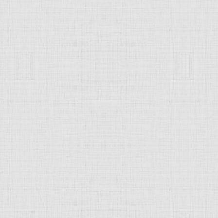
 это изображение
JComments