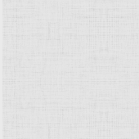
Натюрморт
Бытовой жанр
Музеи художественные
Исторический жанр
Миниатюра
Картина
Страны города
Рим Древний
Киевская Русь
Москва
Египет Древний
Греция Древняя
Италия
Ленинград
Византия
Нидерланды
Флоренция
Германия
Суздаль
Владимир
Великобритания