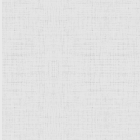
Барокко
Романтизм
Романский стиль
Импрессионизм
Модерн
Символизм
Готика
Модернизм
Кубизм
Абстрактное искусство
Маньеризм
Брутализм
Термины понятия
Рисунок
Графика
Живопись
Пейзаж
Скульптура
Декоративно-прикладное искусство
Гравюра
Выставки художественные
Портрет