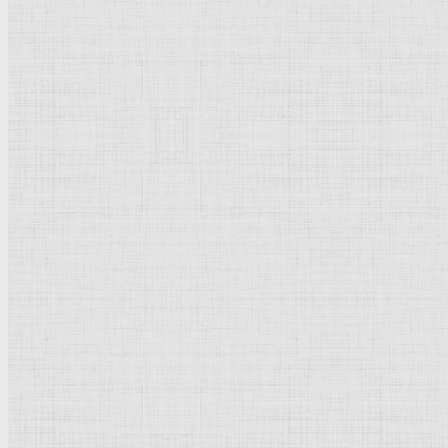
1535-1541
Фреска
Возрождение
Италия
Рим.
Ватикан
, Сикстинская капелла
Заказчик - папа Климент VII, написана при папе Павле III
Рейтинг
: 5 / 1 голос
Пожалуйста, оцените
Добавить комментарий
Культурное наследие