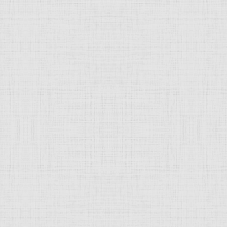
юнете. Пророк Иона —