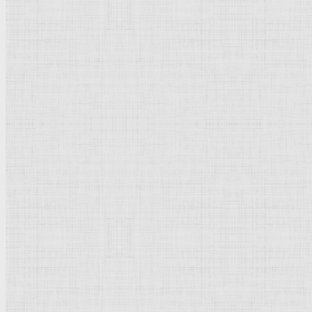
Флорентийская школа
Третьяковская галерея
Владимиро-Суздальская школа
Русский музей
Кремль Московский
Лувр
Эрмитаж
Дрезденская картинная галерея
Красная площадь
Уффици
Венецианская школа
Прадо
Болонская Школа
Венециановская школа
Василия Блаженного храм
Направления стили
Реализм
Возрождение
Классицизм