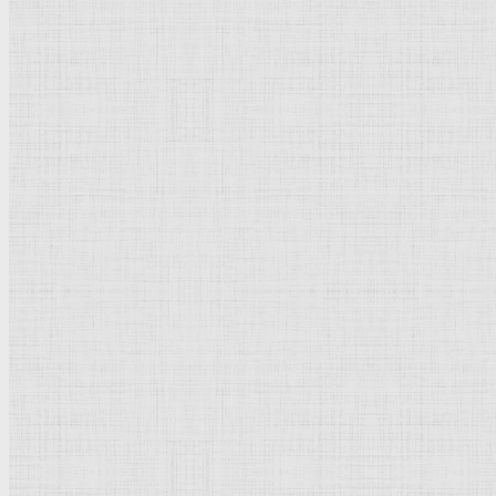
Натюрморт
Бытовой жанр
Музеи художественные
Исторический жанр
Миниатюра
Картина
Страны города
Рим Древний
Киевская Русь
Москва
Египет Древний
Греция Древняя
Италия
Ленинград
Византия
Нидерланды
Флоренция
Германия
Суздаль
Владимир
Великобритания