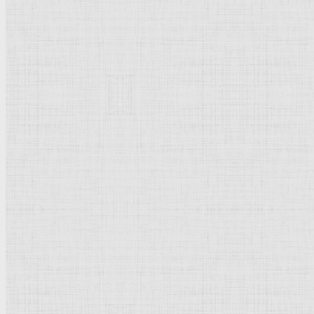
1508-1512
Фреска
Возрождение
Италия
Рим.
Ватикан
, Сикстинская капелла
Заказчик - папа Юлий II
Рейтинг
: 5 / 1 голос
Пожалуйста, оцените
Добавить комментарий
Культурное наследие