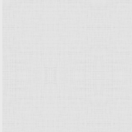
Фрески плафона
Сикстинской капеллы
.
История
творения, сцена в л