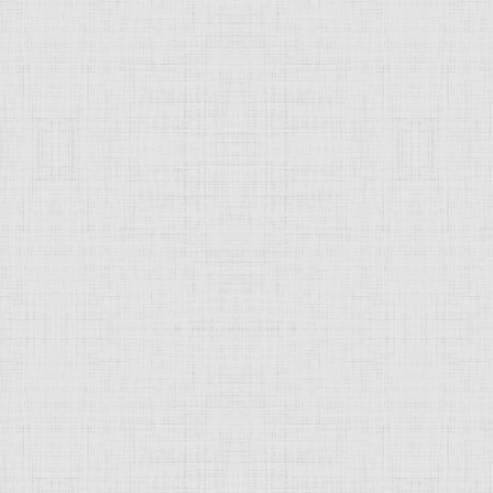
 это изображение
JComments