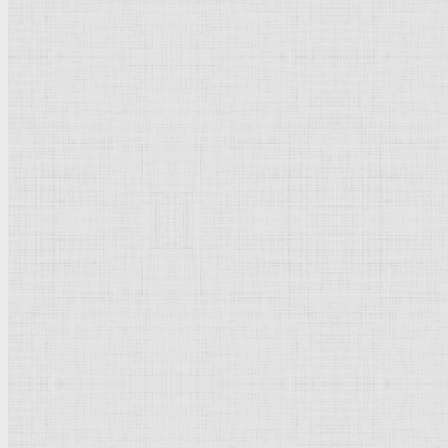
Барокко
Романтизм
Романский стиль
Импрессионизм
Модерн
Символизм
Готика
Модернизм
Кубизм
Абстрактное искусство
Маньеризм
Брутализм
Термины понятия
Рисунок
Графика
Живопись
Пейзаж
Скульптура
Декоративно-прикладное искусство
Гравюра
Выставки художественные
Портрет