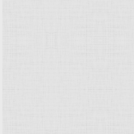
1881
82 x 67 см
Холст, масло
Импрессионизм
Франция
Гамбург. Кунстхалле
Рейтинг
: 5 / 1 голос
Пожалуйста, оцените
Добавить комментарий
Культурное наследие