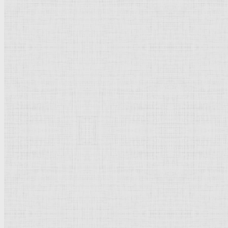
Портрет поэта Анри Рошфора —