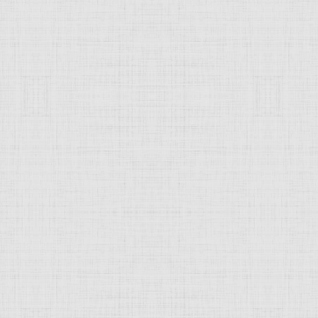
 это изображение
JComments