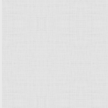
Натюрморт
Бытовой жанр
Музеи художественные
Исторический жанр
Миниатюра
Картина
Страны города
Рим Древний
Киевская Русь
Москва
Египет Древний
Греция Древняя
Италия
Ленинград
Византия
Нидерланды
Флоренция
Германия
Суздаль
Владимир
Великобритания