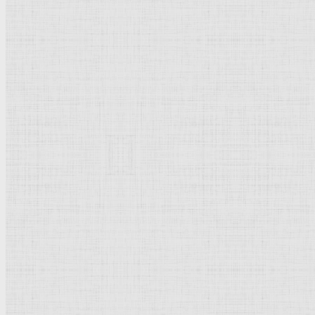
Барокко
Романтизм
Романский стиль
Импрессионизм
Модерн
Символизм
Готика
Модернизм
Кубизм
Абстрактное искусство
Маньеризм
Брутализм
Термины понятия
Рисунок
Графика
Живопись
Пейзаж
Скульптура
Декоративно-прикладное искусство
Гравюра
Выставки художественные
Портрет