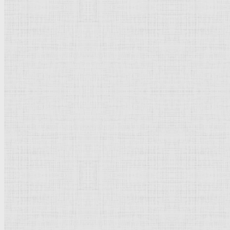
Флорентийская школа
Третьяковская галерея
Владимиро-Суздальская школа
Русский музей
Кремль Московский
Лувр
Эрмитаж
Дрезденская картинная галерея
Красная площадь
Уффици
Венецианская школа
Прадо
Болонская Школа
Венециановская школа
Василия Блаженного храм
Направления стили
Реализм
Возрождение
Классицизм