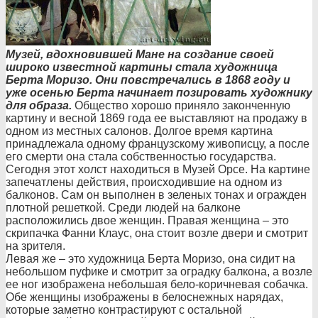
Музей, вдохновившей Мане на создание своей
широко известной картины стала художница
Берта Моризо. Они повстречались в 1868 году и
уже осенью Берта начинает позировать художнику
для образа.
Общество хорошо приняло законченную
картину и весной 1869 года ее выставляют на продажу в
одном из местных салонов. Долгое время картина
принадлежала одному французскому живописцу, а после
его смерти она стала собственностью государства.
Сегодня этот холст находиться в Музей Орсе. На картине
запечатлены действия, происходившие на одном из
балконов. Сам он выполнен в зеленых тонах и огражден
плотной решеткой. Среди людей на балконе
расположились двое женщин. Правая женщина – это
скрипачка Фанни Клаус, она стоит возле двери и смотрит
на зрителя.
Левая же – это художница Берта Моризо, она сидит на
небольшом пуфике и смотрит за оградку балкона, а возле
ее ног изображена небольшая бело-коричневая собачка.
Обе женщины изображены в белоснежных нарядах,
которые заметно контрастируют с остальной