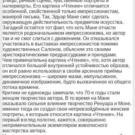
улицы, речные сцены, чувственные портреты и
натюрморты. Его картина «Чтение» отличается
особенной, свойственной только импрессионистам
,
манерой письма. Так, Эдуар Мане смог сделать
окружающую действительност
ь предметом искусства.
Загадкой остаётся тот факт, что хоть Мане отчасти
является родоначальником импрессионизма, но автор
так и не смог слиться с движением. Он отказывался
участвовать в выставках импрессионистов помимо
художественных Салонов, объясняя это своими
аристократическ
ими предрассудками и причудами.
Чем примечательна картина «Чтение», что, хотя автор
отличался большой внутренней устойчивостью образов,
он всё равно использовал в своём арсенале приёмы
импрессионизма — широкие мазки, импульсивное,
динамичное изображение, будто выхваченное из общего
потока времени.
Критики не единожды замечали, что 70-е годы стали
венцом творчества автора. В то время на Мане
оказывало сильное влияние творчество Ренуара и Моне,
именно тогда он создал свои непревзойдённые женские
портреты, к которым относится картина «Чтение». На
первый взгляд полотно, кажется, совершенно
непримечательны
м экземпляром живописного
мастерства автора.