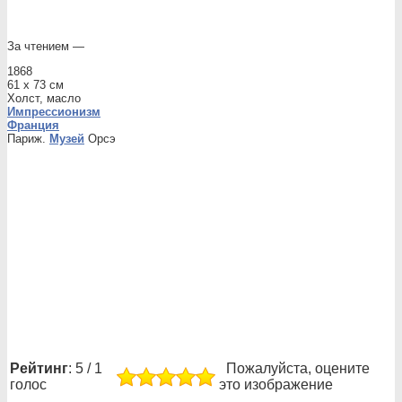
За чтением —
1868
61 x 73 см
Холст, масло
Импрессионизм
Франция
Париж.
Музей
Орсэ
Рейтинг
: 5 / 1
Пожалуйста, оцените
голос
это изображение